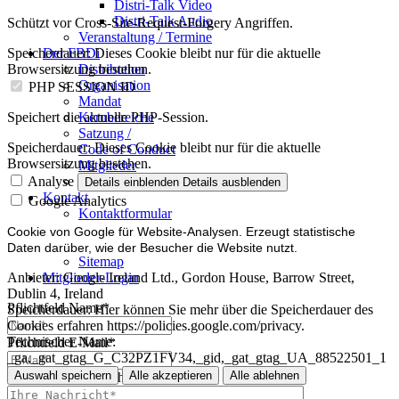
Distri-Talk Video
Distri-Talk Audio
Schützt vor Cross-Site-Request-Forgery Angriffen.
Veranstaltung / Termine
Der FBDi
Speicherdauer:
Dieses Cookie bleibt nur für die aktuelle
Distribution
Browsersitzung bestehen.
Organisation
PHP SESSION ID
Mandat
Kernbereiche
Speichert die aktuelle PHP-Session.
Satzung /
Speicherdauer:
Dieses Cookie bleibt nur für die aktuelle
Code of Conduct
Browsersitzung bestehen.
Mitglieder
Mitglied werden
Analyse
Details einblenden
Details ausblenden
Kontakt
Google Analytics
Kontaktformular
Impressum
Cookie von Google für Website-Analysen. Erzeugt statistische
Datenschutz
Daten darüber, wie der Besucher die Website nutzt.
Sitemap
Mitglieder-Login
Anbieter:
Google Ireland Ltd., Gordon House, Barrow Street,
Dublin 4, Ireland
Pflichtfeld
Name
*
Speicherdauer:
Hier können Sie mehr über die Speicherdauer des
Cookies erfahren https://policies.google.com/privacy.
Technischer Name:
Pflichtfeld
E-Mail
*
_ga,_gat_gtag_G_C32PZ1FV34,_gid,_gat_gtag_UA_88522501_1
Auswahl speichern
Alle akzeptieren
Alle ablehnen
Pflichtfeld
Ihre Nachricht
*