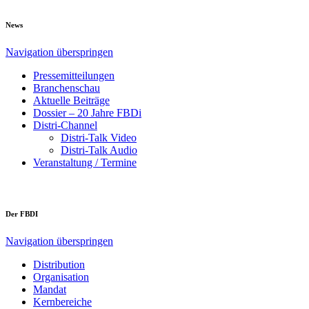
News
Navigation überspringen
Pressemitteilungen
Branchenschau
Aktuelle Beiträge
Dossier – 20 Jahre FBDi
Distri-Channel
Distri-Talk Video
Distri-Talk Audio
Veranstaltung / Termine
Der FBDI
Navigation überspringen
Distribution
Organisation
Mandat
Kernbereiche