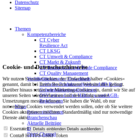
Datenschutz
Sitemap
Themen
Kompetenzbereiche
CT Cyber
Resilience Act
CT LKSG
CT Umwelt & Compliance
CT Markt & Zukunft
Cookie- und Datenschutzhinweise
CT Transportation & Trade Compliance
CT Quality Management
Veröffentlichungen / Downloads
Wir nutzen Session-Cookies, der Einfachheit halber »Cookies«
Leitfaden Produktanalysen und 8D Report
genannt, damit bei Ihrem Besuch unserer Website alles gelingt.
Geheimhaltungsverein­barung
Darüber hinaus setzen wir Marketing-Cookies ein, damit wir Sie auf
QSV mit und ohne Haftungs- und AGB-
unseren Seiten wiedererkennen und den Erfolg unserer
Regelungen
Umsetzungen messen können. Sie haben die Wahl, ob nur
News
notwendige Cookies verwendet werden sollen, oder ob Sie weitere
Pressemitteilungen
Cookies akzeptieren möchten. Standardmäßig sind nur notwendige
Branchenschau
Dienste aktiv.
Aktuelle Beiträge
Dossier – 20 Jahre FBDi
Essenziell
Details einblenden
Details ausblenden
Distri-Channel
Contao HTTPS CSRF Token