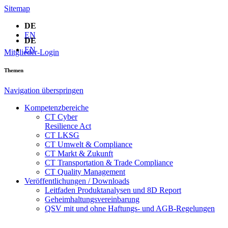
Sitemap
DE
EN
DE
EN
Mitglieder-Login
Themen
Navigation überspringen
Kompetenzbereiche
CT Cyber
Resilience Act
CT LKSG
CT Umwelt & Compliance
CT Markt & Zukunft
CT Transportation & Trade Compliance
CT Quality Management
Veröffentlichungen / Downloads
Leitfaden Produktanalysen und 8D Report
Geheimhaltungsverein­barung
QSV mit und ohne Haftungs- und AGB-Regelungen