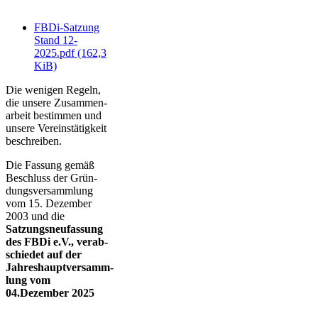
FBDi-Satzung
Stand 12-
2025.pdf
(162,3
KiB)
Die wenigen Regeln,
die unsere Zusam­men­
arbeit bestimmen und
unsere Ver­eins­tä­tig­keit
beschreiben.
Die Fassung gemäß
Beschluss der Grün­
dungs­ver­samm­lung
vom 15. Dezember
2003 und die
Satzungs­neu­fas­sung
des FBDi e.V., verab­
schie­det auf der
Jahres­haupt­ver­samm­
lung vom
04.Dezember 2025