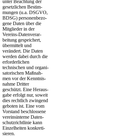
unter Beachtung der
gesetzlichen Be­stim­
mun­gen (u.a. DSGVO,
BDSG) per­sonen­be­zo­
gene Daten über die
Mitglieder in der
Vereins-Daten­ver­ar­
beitung gespeichert,
übermittelt und
verändert. Die Daten
werden dabei durch die
er­for­der­lichen
technischen und organi­
sa­to­rischen Maß­nah­
men vor der Kennt­nis­
nahme Dritter
geschützt. Eine Heraus­
gabe erfolgt nur, soweit
dies rechtlich zwingend
geboten ist. Eine vom
Vorstand be­schlos­sene
vereins­in­terne Daten­
schutz­richt­linie kann
Einzel­heiten kon­kre­ti­
sieren.