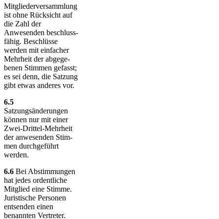
Mitgliederversammlung
ist ohne Rück­sicht auf
die Zahl der
Anwesenden be­schluss­
fähig. Beschlüsse
werden mit ein­facher
Mehr­heit der ab­ge­ge­
benen Stimmen gefasst;
es sei denn, die Sat­zung
gibt etwas anderes vor.
6.5
Satzungsänderungen
können nur mit einer
Zwei-Drittel-Mehr­heit
der an­we­sen­den Stim­
men durch­ge­führt
werden.
6.6
Bei Abstimmungen
hat jedes ordentliche
Mitglied eine Stimme.
Juristische Personen
entsenden einen
benannten Vertreter.