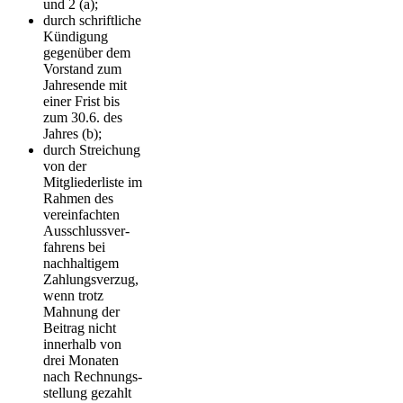
und 2 (a);
durch schriftliche
Kündigung
gegenüber dem
Vorstand zum
Jahresende mit
einer Frist bis
zum 30.6. des
Jahres (b);
durch Streichung
von der
Mitgliederliste im
Rahmen des
vereinfachten
Aus­schluss­ver­
fah­rens bei
nachhaltigem
Zahlungs­verzug,
wenn trotz
Mahnung der
Beitrag nicht
innerhalb von
drei Monaten
nach Rech­nungs­
stellung gezahlt