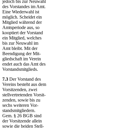
jedoch bis zur Neuwahl
des Vor­stan­des im Amt.
Eine Wieder­wahl ist
möglich. Scheidet ein
Mitglied während der
Amts­pe­riode aus, so
kooptiert der Vorstand
ein Mit­glied, welches
bis zur Neu­wahl im
Amt bleibt. Mit der
Been­di­gung der Mit­
glied­schaft im Verein
endet auch das Amt des
Vor­stands­mit­glieds.
7.3
Der Vorstand des
Vereins besteht aus dem
Vor­sit­zen­den, zwei
stell­ver­tre­ten­den Vor­sit­
zenden, sowie bis zu
sechs weiteren Vor­
stands­mit­glie­dern.
Gem. § 26 BGB sind
der Vor­sit­zende allein
sowie die beiden Stell­