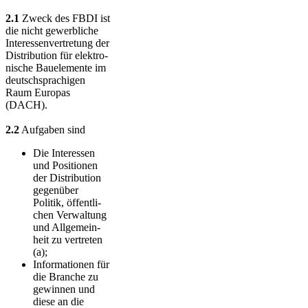
2.1
Zweck des FBDI ist
die nicht gewerbliche
Interessenvertretung der
Distribution für elek­tro­
nische Bauelemente im
deutsch­spra­chi­gen
Raum Europas
(DACH).
2.2
Aufgaben sind
Die Interessen
und Positionen
der Distribution
gegenüber
Politik, öf­fent­li­
chen Ver­waltung
und Allge­mein­
heit zu vertreten
(a);
Informationen für
die Branche zu
gewinnen und
diese an die