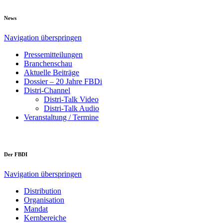
News
Navigation überspringen
Pressemitteilungen
Branchenschau
Aktuelle Beiträge
Dossier – 20 Jahre FBDi
Distri-Channel
Distri-Talk Video
Distri-Talk Audio
Veranstaltung / Termine
Der FBDI
Navigation überspringen
Distribution
Organisation
Mandat
Kernbereiche