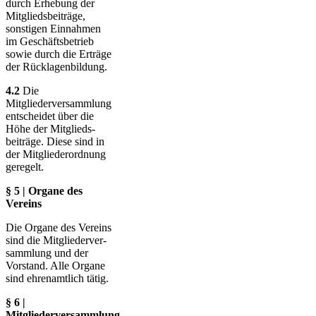
durch Erhebung der
Mit­glieds­beiträge,
sonstigen Einnahmen
im Ge­schäfts­betrieb
sowie durch die Erträge
der Rück­lagen­bildung.
4.2
Die
Mitgliederversammlung
entscheidet über die
Höhe der Mit­glieds­
beiträge. Diese sind in
der Mit­glieder­ord­nung
geregelt.
§ 5 | Organe des
Vereins
Die Organe des Vereins
sind die Mitglieder­ver­
samm­lung und der
Vorstand. Alle Organe
sind ehrenamtlich tätig.
§ 6 |
Mitgliederversammlung