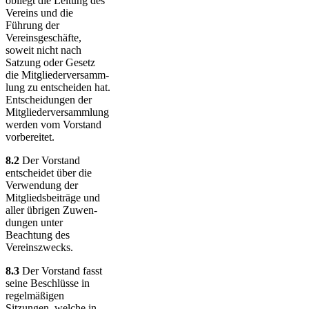
obliegt die Leitung des
Vereins und die
Führung der
Vereinsgeschäfte,
soweit nicht nach
Satzung oder Gesetz
die Mit­glie­der­ver­samm­
lung zu entscheiden hat.
Entscheidungen der
Mit­glie­der­ver­samm­lung
werden vom Vorstand
vor­be­reitet.
8.2
Der Vorstand
entscheidet über die
Verwendung der
Mitglieds­bei­träge und
aller übrigen Zu­wen­
dungen unter
Beachtung des
Vereinsz­wecks.
8.3
Der Vorstand fasst
seine Beschlüsse in
regel­mä­ßigen
Sitzungen, welche in