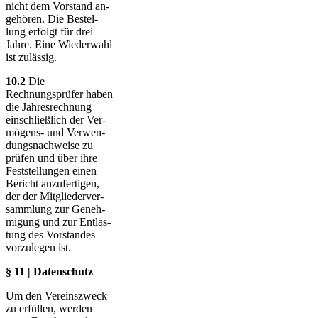
nicht dem Vor­stand an­
ge­hören. Die Be­stel­
lung erfolgt für drei
Jahre. Eine Wieder­wahl
ist zulässig.
10.2
Die
Rechnungsprüfer haben
die Jahres­rech­nung
einschließlich der Ver­
mö­gens- und Ver­wen­
dungs­nach­weise zu
prüfen und über ihre
Fest­stel­lungen einen
Bericht an­zu­fertigen,
der der Mit­glie­der­ver­
samm­lung zur Ge­neh­
mi­gung und zur Ent­las­
tung des Vor­standes
vor­zu­legen ist.
§ 11 | Datenschutz
Um den Vereinszweck
zu erfüllen, werden