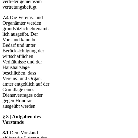
ver­treter gemeinsam
ver­tre­tungs­befugt.
7.4
Die Vereins- und
Organämter werden
grund­sätz­lich ehren­amt­
lich ausgeübt. Der
Vorstand kann bei
Bedarf und unter
Berück­sich­ti­gung der
wirt­schaft­lichen
Verhält­nisse und der
Haus­halts­lage
beschließen, dass
Vereins- und Organ­
ämter ent­geltlich auf der
Grund­lage eines
Dienst­ver­trages oder
gegen Honorar
ausgeübt werden.
§ 8 | Aufgaben des
Vorstands
8.1
Dem Vorstand