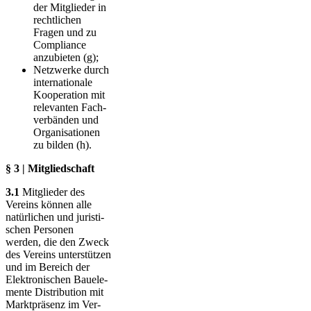
der Mitglieder in
rechtlichen
Fragen und zu
Compliance
anzubieten (g);
Netzwerke durch
internationale
Kooperation mit
relevanten Fach­
ver­bänden und
Or­ga­ni­sationen
zu bilden (h).
§ 3 | Mitgliedschaft
3.1
Mitglieder des
Vereins können alle
natür­li­chen und juris­ti­
schen Per­sonen
werden, die den Zweck
des Ver­eins unter­stüt­zen
und im Bereich der
Elektronischen Bau­ele­
mente Distri­bution mit
Markt­präsenz im Ver­