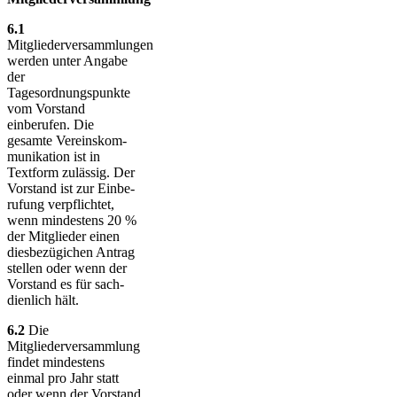
6.1
Mitgliederversammlungen
werden unter Angabe
der
Tagesordnungspunkte
vom Vorstand
einberufen. Die
gesamte Vereins­kom­
mu­ni­kation ist in
Textform zulässig. Der
Vorstand ist zur Ein­be­
rufung verpflichtet,
wenn mindestens 20 %
der Mitglieder einen
dies­be­züg­ichen An­trag
stellen oder wenn der
Vorstand es für sach­
dienlich hält.
6.2
Die
Mitgliederversammlung
findet min­des­tens
einmal pro Jahr statt
oder wenn der Vor­stand