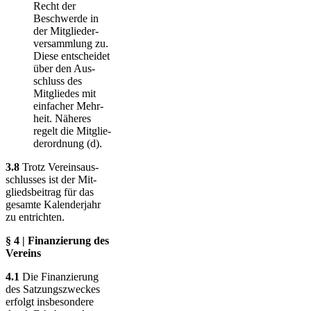
Recht der
Beschwerde in
der Mit­glie­der­
ver­samm­lung zu.
Diese ent­schei­det
über den Aus­
schluss des
Mitgliedes mit
einfacher Mehr­
heit. Näheres
regelt die Mit­glie­
der­ordnung (d).
3.8
Trotz Vereinsaus­
schlus­ses ist der Mit­
glieds­bei­trag für das
gesamte Ka­lender­jahr
zu entrichten.
§ 4 | Finanzierung des
Vereins
4.1
Die Finanzierung
des Satzungszweckes
erfolgt insbesondere