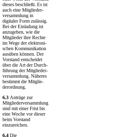
dieses beschließt. Es ist
auch eine Mit­glieder­
ver­samm­lung in
digitaler Form zulässig.
Bei der Ein­la­dung ist
anzugeben, wie die
Mitglieder ihre Rechte
im Wege der elek­tro­ni­
schen Kom­mu­ni­kation
ausüben können. Der
Vorstand ent­schei­det
über die Art der Durch­
füh­rung der Mit­glie­der­
ver­samm­lung. Näheres
bestimmt die Mit­glie­
der­ordnung.
6.3
Anträge zur
Mitgliederversammlung
sind mit einer Frist bis
eine Woche vor dieser
beim Vorstand
einzureichen.
6.4
Die