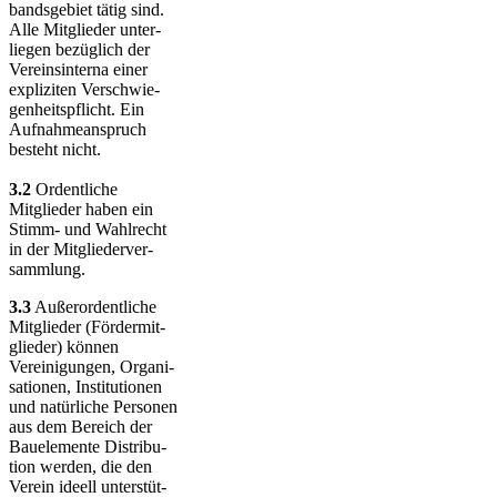
bands­ge­biet tätig sind.
Alle Mit­glieder unter­
liegen bezüglich der
Vereins­in­terna einer
expliziten Ver­schwie­
gen­heits­pflicht. Ein
Auf­nahme­an­spruch
besteht nicht.
3.2
Ordentliche
Mitglieder haben ein
Stimm- und Wahlrecht
in der Mitglieder­ver­
sammlung.
3.3
Außerordentliche
Mitglieder (Förder­mit­
glieder) können
Vereinigungen, Orga­ni­
sa­tionen, Insti­tu­tio­nen
und na­tür­liche Per­so­nen
aus dem Bereich der
Bau­ele­mente Dis­tri­bu­
tion werden, die den
Verein ideell unter­stüt­