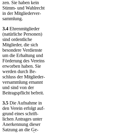
zen. Sie haben kein
Stimm- und Wahl­recht
in der Mit­glie­der­ver­
sammlung.
3.4
Ehrenmitglieder
(natürliche Personen)
sind ordentliche
Mitglieder, die sich
besondere Ver­dienste
um die Erhaltung und
Förderung des Vereins
erworben haben. Sie
werden durch Be­
schluss der Mitglieder­
versamm­lung ernannt
und sind von der
Beitragspflicht befreit.
3.5
Die Aufnahme in
den Verein erfolgt auf­
grund eines schrift­
lichen An­tra­ges unter
An­er­ken­nung dieser
Satzung an die Ge­