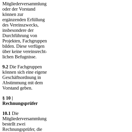
Mitgliederversammlung
oder der Vorstand
können zur
ergänzenden Erfüllung
des Vereins­zwecks,
insbesondere der
Durch­füh­rung von
Projekten, Fach­grup­pen
bilden. Diese verfügen
über keine ver­eins­recht­
lichen Befug­nisse.
9.2
Die Fachgruppen
können sich eine eigene
Ge­schäfts­ord­nung in
Ab­stim­mung mit dem
Vor­stand geben.
§ 10 |
Rechnungsprüfer
10.1
Die
Mitgliederversammlung
bestellt zwei
Rechnungs­prüfer, die