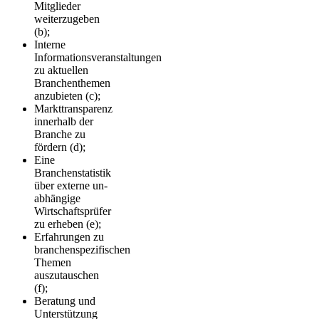
Mitglieder
weiterzugeben
(b);
Interne
Informationsveranstaltungen
zu aktuellen
Branchenthemen
an­zu­bieten (c);
Markttransparenz
innerhalb der
Branche zu
fördern (d);
Eine
Branchenstatistik
über externe un­
ab­hän­gige
Wirtschaftsprüfer
zu erheben (e);
Erfahrungen zu
branchenspezifischen
Themen
auszutauschen
(f);
Beratung und
Unterstützung