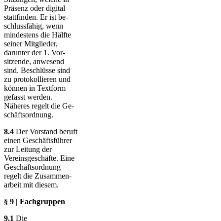
Präsenz oder digital
stattfinden. Er ist be­
schluss­fähig, wenn
min­des­tens die Hälfte
seiner Mit­glie­der,
darunter der 1. Vor­
sitzende, an­wesend
sind. Beschlüsse sind
zu proto­kol­lieren und
können in Textform
gefasst werden.
Näheres regelt die Ge­
schäfts­ordnung.
8.4
Der Vorstand beruft
einen Ge­schäfts­führer
zur Leitung der
Vereins­ge­schäfte. Eine
Ge­schäfts­ord­nung
regelt die Zu­sam­men­
arbeit mit diesem.
§ 9 | Fachgruppen
9.1
Die