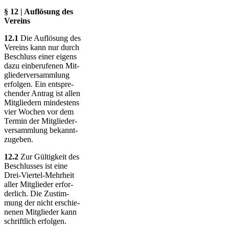
§ 12 | Auflösung des
Vereins
12.1
Die Auflösung des
Vereins kann nur durch
Beschluss einer eigens
dazu ein­be­ru­fenen Mit­
glie­der­ver­sam­mlung
erfolgen. Ein ent­spre­
chender Antrag ist allen
Mit­glie­dern mindestens
vier Wochen vor dem
Termin der Mit­glie­der­
ver­samm­lung bekannt­
zu­geben.
12.2
Zur Gültigkeit des
Beschlusses ist eine
Drei-Viertel-Mehrheit
aller Mit­glie­der er­for­
der­lich. Die Zu­stim­
mung der nicht er­schie­
nenen Mitglieder kann
schrift­lich er­folgen.