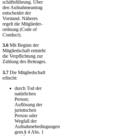
schäftsf­üh­rung. Über
den Aufnahme­an­trag
entscheidet der
Vorstand. Näheres
regelt die Mit­glieder­
ord­nung (Code of
Conduct).
3.6
Mit Beginn der
Mitgliedschaft entsteht
die Verpflichtung zur
Zahlung des Beitrages.
3.7
Die Mitgliedschaft
erlischt:
durch Tod der
natürlichen
Person;
Auflösung der
juristischen
Person oder
Wegfall der
Aufnahmebedingungen
gem.§ 4 Abs. 1