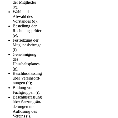
der Mitglieder
(c),
Wahl und
Abwahl des
Vorstandes (d),
Bestellung der
Rechnungsprüfer
(e),
Festsetzung der
Mitgliedsbeiträge
(f),
Genehmigung
des
Haushaltsplanes
(g),
Beschlussfassung
über Vereins­ord­
nungen (h);
Bildung von
Fachgruppen (i),
Beschlussfassung
über Satzungs­än­
de­rungen und
Auflösung des
Vereins (j).