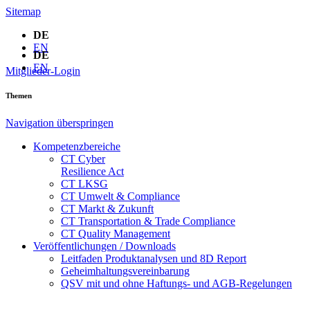
Sitemap
DE
EN
DE
EN
Mitglieder-Login
Themen
Navigation überspringen
Kompetenzbereiche
CT Cyber
Resilience Act
CT LKSG
CT Umwelt & Compliance
CT Markt & Zukunft
CT Transportation & Trade Compliance
CT Quality Management
Veröffentlichungen / Downloads
Leitfaden Produktanalysen und 8D Report
Geheimhaltungsverein­barung
QSV mit und ohne Haftungs- und AGB-Regelungen