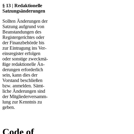
§ 13 | Redaktionelle
Satzungsänderungen
Sollten Änderungen der
Satzung aufgrund von
Beanstandungen des
Registergerichtes oder
der Finanzbehörde bis
zur Eintragung ins Ver­
eins­re­gister erfolgen
oder sonstige zweck­mä­
ßige redak­tio­nelle Än­
de­rungen erforderlich
sein, kann dies der
Vorstand be­schließen
bzw. anmelden. Sämt­
liche Än­de­rungen sind
der Mit­glieder­ver­samm­
lung zur Kennt­nis zu
geben.
Code of