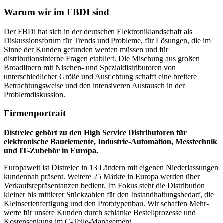
Warum wir im FBDI sind
Der FBDi hat sich in der deutschen Elektroniklandschaft als
Diskussionsforum für Trends und Probleme, für Lösungen, die im
Sinne der Kunden gefunden werden müssen und für
distributionsinterne Fragen etabliert. Die Mischung aus großen
Broadlinern mit Nischen- und Spezialdistributoren von
unterschiedlicher Größe und Ausrichtung schafft eine breitere
Betrachtungsweise und den intensiveren Austausch in der
Problemdiskussion.
Firmenportrait
Distrelec gehört zu den High Service Distributoren für
elektronische Bauelemente, Industrie-Auto­mation, Messtechnik
und IT-Zubehör in Europa.
Europaweit ist Distrelec in 13 Ländern mit eigenen Nie­der­lassungen
kundennah präsent. Weitere 25 Märkte in Europa werden über
Verkaufsrepräsentanzen bedient. Im Fokus steht die Distribution
kleiner bis mittlerer Stück­zahlen für den Instandhaltungsbedarf, die
Kleinse­rienfertigung und den Prototypenbau. Wir schaffen Mehr­
werte für unsere Kunden durch schlanke Bestell­pro­zesse und
Kostensenkung im C-Teile-Management.