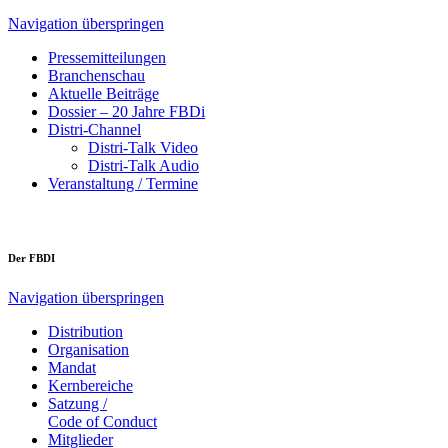
Navigation überspringen
Pressemitteilungen
Branchenschau
Aktuelle Beiträge
Dossier – 20 Jahre FBDi
Distri-Channel
Distri-Talk Video
Distri-Talk Audio
Veranstaltung / Termine
Der FBDI
Navigation überspringen
Distribution
Organisation
Mandat
Kernbereiche
Satzung /
Code of Conduct
Mitglieder