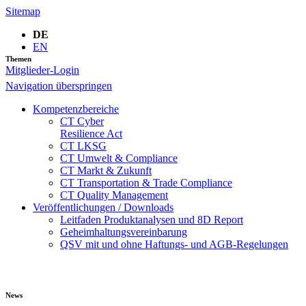
Sitemap
DE
EN
Themen
Mitglieder-Login
Navigation überspringen
Kompetenzbereiche
CT Cyber
Resilience Act
CT LKSG
CT Umwelt & Compliance
CT Markt & Zukunft
CT Transportation & Trade Compliance
CT Quality Management
Veröffentlichungen / Downloads
Leitfaden Produktanalysen und 8D Report
Geheimhaltungsverein­barung
QSV mit und ohne Haftungs- und AGB-Regelungen
News