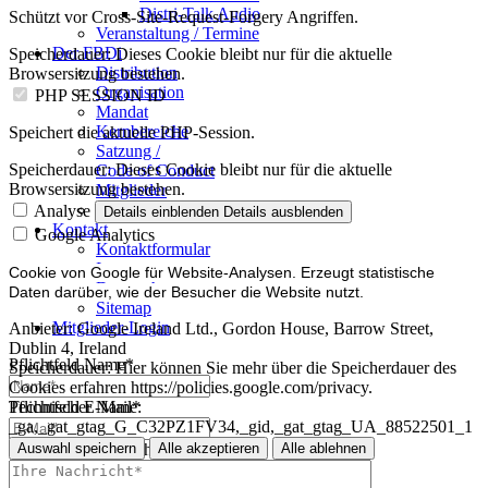
Distri-Talk Audio
Schützt vor Cross-Site-Request-Forgery Angriffen.
Veranstaltung / Termine
Der FBDi
Speicherdauer:
Dieses Cookie bleibt nur für die aktuelle
Distribution
Browsersitzung bestehen.
Organisation
PHP SESSION ID
Mandat
Kernbereiche
Speichert die aktuelle PHP-Session.
Satzung /
Speicherdauer:
Dieses Cookie bleibt nur für die aktuelle
Code of Conduct
Browsersitzung bestehen.
Mitglieder
Mitglied werden
Analyse
Details einblenden
Details ausblenden
Kontakt
Google Analytics
Kontaktformular
Impressum
Cookie von Google für Website-Analysen. Erzeugt statistische
Datenschutz
Daten darüber, wie der Besucher die Website nutzt.
Sitemap
Mitglieder-Login
Anbieter:
Google Ireland Ltd., Gordon House, Barrow Street,
Dublin 4, Ireland
Pflichtfeld
Name
*
Speicherdauer:
Hier können Sie mehr über die Speicherdauer des
Cookies erfahren https://policies.google.com/privacy.
Technischer Name:
Pflichtfeld
E-Mail
*
_ga,_gat_gtag_G_C32PZ1FV34,_gid,_gat_gtag_UA_88522501_1
Auswahl speichern
Alle akzeptieren
Alle ablehnen
Pflichtfeld
Ihre Nachricht
*