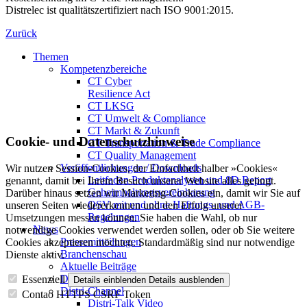
Distrelec ist qualitätszertifiziert nach ISO 9001:2015.
Zurück
Themen
Kompetenzbereiche
CT Cyber
Resilience Act
CT LKSG
CT Umwelt & Compliance
CT Markt & Zukunft
Cookie- und Datenschutzhinweise
CT Transportation & Trade Compliance
CT Quality Management
Veröffentlichungen / Downloads
Wir nutzen Session-Cookies, der Einfachheit halber »Cookies«
Leitfaden Produktanalysen und 8D Report
genannt, damit bei Ihrem Besuch unserer Website alles gelingt.
Geheimhaltungsverein­barung
Darüber hinaus setzen wir Marketing-Cookies ein, damit wir Sie auf
QSV mit und ohne Haftungs- und AGB-
unseren Seiten wiedererkennen und den Erfolg unserer
Regelungen
Umsetzungen messen können. Sie haben die Wahl, ob nur
News
notwendige Cookies verwendet werden sollen, oder ob Sie weitere
Pressemitteilungen
Cookies akzeptieren möchten. Standardmäßig sind nur notwendige
Branchenschau
Dienste aktiv.
Aktuelle Beiträge
Dossier – 20 Jahre FBDi
Essenziell
Details einblenden
Details ausblenden
Distri-Channel
Contao HTTPS CSRF Token
Distri-Talk Video