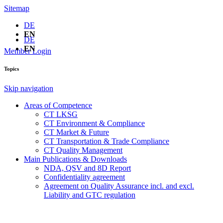
Sitemap
DE
EN
DE
EN
Member Login
Topics
Skip navigation
Areas of Competence
CT LKSG
CT Environment & Compliance
CT Market & Future
CT Transportation & Trade Compliance
CT Quality Management
Main Publications & Downloads
NDA, QSV and 8D Report
Confidentiality agreement
Agreement on Quality Assurance incl. and excl.
Liability and GTC regulation