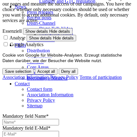
Liability and GTC regulation
our pages and measure the success of our campaigns. You have the
News
choice whether only necessary cookies should be used or whether
Press releases
you want to accept additional cookies. By default, only necessary
Recent posts
services are active.
Distri-Channel
Distri-Talk Video
Essenziell
Show details
Hide details
Distri-Talk Audio
Analyse
Show details
Hide details
Events / Dates
Google Analytics
FBDi
Distribution
Cookie von Google für Website-Analysen. Erzeugt statistische
Organisation
Daten darüber, wie der Besucher die Website nutzt.
Mandate
Core Areas
Save selection
Accept all
Deny all
Company lists
Association Information
Privacy Policy
Terms of participation
Becoming a Member
Contact
Contact form
Association Information
Privacy Policy
Sitemap
Mandatory field
Name
*
Mandatory field
E-Mail
*