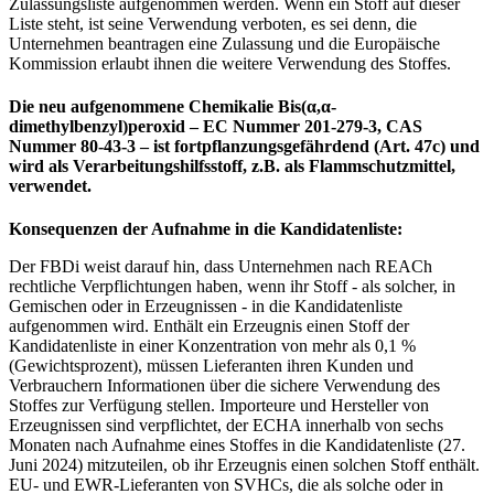
Zulassungsliste aufgenommen werden. Wenn ein Stoff auf dieser
Liste steht, ist seine Verwendung verboten, es sei denn, die
Unternehmen beantragen eine Zulassung und die Europäische
Kommission erlaubt ihnen die weitere Verwendung des Stoffes.
Die neu aufgenommene Chemikalie
Bis(α,α-
dimethylbenzyl)peroxid
– EC Nummer 201-279-3, CAS
Nummer 80-43-3 – ist fortpflanzungsgefährdend (Art. 47c) und
wird als Verarbeitungshilfsstoff, z.B. als Flammschutzmittel,
verwendet.
Konsequenzen der Aufnahme in die Kandidatenliste:
Der FBDi weist darauf hin, dass Unternehmen nach REACh
rechtliche Verpflichtungen haben, wenn ihr Stoff - als solcher, in
Gemischen oder in Erzeugnissen - in die Kandidatenliste
aufgenommen wird. Enthält ein Erzeugnis einen Stoff der
Kandidatenliste in einer Konzentration von mehr als 0,1 %
(Gewichtsprozent), müssen Lieferanten ihren Kunden und
Verbrauchern Informationen über die sichere Verwendung des
Stoffes zur Verfügung stellen. Importeure und Hersteller von
Erzeugnissen sind verpflichtet, der ECHA innerhalb von sechs
Monaten nach Aufnahme eines Stoffes in die Kandidatenliste (27.
Juni 2024) mitzuteilen, ob ihr Erzeugnis einen solchen Stoff enthält.
EU- und EWR-Lieferanten von SVHCs, die als solche oder in