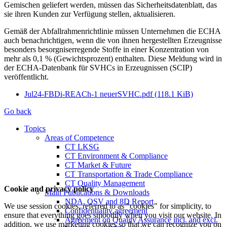
Gemischen geliefert werden, müssen das Sicherheitsdatenblatt, das
sie ihren Kunden zur Verfügung stellen, aktualisieren.
Gemäß der Abfallrahmenrichtlinie müssen Unternehmen die ECHA
auch benachrichtigen, wenn die von ihnen hergestellten Erzeugnisse
besonders besorgniserregende Stoffe in einer Konzentration von
mehr als 0,1 % (Gewichtsprozent) enthalten. Diese Meldung wird in
der ECHA-Datenbank für SVHCs in Erzeugnissen (SCIP)
veröffentlicht.
Jul24-FBDi-REACh-1 neuerSVHC.pdf
(118.1 KiB)
Go back
Topics
Areas of Competence
CT LKSG
CT Environment & Compliance
CT Market & Future
CT Transportation & Trade Compliance
CT Quality Management
Cookie and privacy policy
Main Publications & Downloads
NDA, QSV and 8D Report
We use session cookies, referred to as "cookies" for simplicity, to
Confidentiality agreement
ensure that everything goes smoothly when you visit our website. In
Agreement on Quality Assurance incl. and excl.
addition, we use marketing cookies so that we can recognize you on