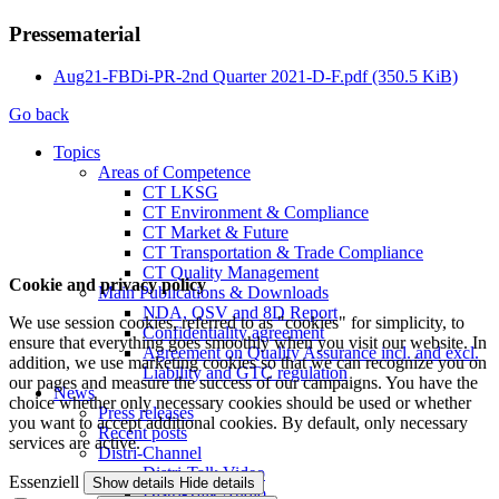
Pressematerial
Aug21-FBDi-PR-2nd Quarter 2021-D-F.pdf
(350.5 KiB)
Go back
Topics
Areas of Competence
CT LKSG
CT Environment & Compliance
CT Market & Future
CT Transportation & Trade Compliance
CT Quality Management
Cookie and privacy policy
Main Publications & Downloads
NDA, QSV and 8D Report
We use session cookies, referred to as "cookies" for simplicity, to
Confidentiality agreement
ensure that everything goes smoothly when you visit our website. In
Agreement on Quality Assurance incl. and excl.
addition, we use marketing cookies so that we can recognize you on
Liability and GTC regulation
our pages and measure the success of our campaigns. You have the
News
choice whether only necessary cookies should be used or whether
Press releases
you want to accept additional cookies. By default, only necessary
Recent posts
services are active.
Distri-Channel
Distri-Talk Video
Essenziell
Show details
Hide details
Distri-Talk Audio