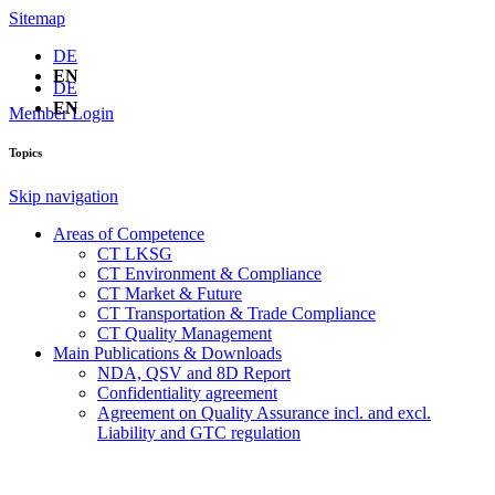
Sitemap
DE
EN
DE
EN
Member Login
Topics
Skip navigation
Areas of Competence
CT LKSG
CT Environment & Compliance
CT Market & Future
CT Transportation & Trade Compliance
CT Quality Management
Main Publications & Downloads
NDA, QSV and 8D Report
Confidentiality agreement
Agreement on Quality Assurance incl. and excl.
Liability and GTC regulation