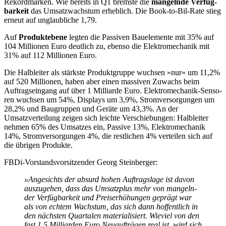
Rekordmarken. Wie bereits in Q1 bremste die
mangelnde Verfüg­
bar­keit
das Umsatzwachstum erheblich. Die Book-to-Bil-Rate stieg
erneut auf unglaubliche 1,79.
Auf
Produktebene
legten die Passiven Bau­ele­men­te mit 35% auf
104 Millionen Euro deutlich zu, ebenso die Elektromechanik mit
31% auf 112 Millionen Euro.
Die Halbleiter als stärkste Produktgruppe wuchsen »nur« um 11,2%
auf 520 Millionen, haben aber einen massiven Zuwachs beim
Auftragseingang auf über 1 Milliarde Euro. Elektromechanik-Sen­so­
ren wuchsen um 54%, Displays um 3,9%, Stromversorgungen um
28,2% und Baugruppen und Geräte um 43,3%. An der
Umsatzverteilung zeigen sich leichte Verschiebungen: Halbleiter
nehmen 65% des Umsatzes ein, Passive 13%, Elektromechanik
14%, Strom­ver­sorgungen 4%, die restlichen 4% verteilen sich auf
die übrigen Produkte.
FBDi-Vorstandsvorsitzender Georg Steinberger:
»Angesichts der absurd hohen Auf­trags­la­ge ist davon
auszugehen, dass das Umsatzplus mehr von man­geln­
der Verfügbarkeit und Preis­er­hö­hun­gen geprägt war
als von echtem Wachs­tum, das sich dann hoffentlich in
den nächsten Quartalen ma­te­ria­li­siert. Wieviel von den
fast 1,5 Mil­li­ar­den Euro Neuaufträgen real ist, wird sich