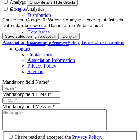
Analyse
Show details
Hide details
Events / Dates
Google Analytics
FBDi
Distribution
Cookie von Google für Website-Analysen. Erzeugt statistische
Organisation
Daten darüber, wie der Besucher die Website nutzt.
Mandate
Core Areas
Save selection
Accept all
Deny all
Company lists
Association Information
Privacy Policy
Terms of participation
Becoming a Member
Contact
Contact form
Association Information
Privacy Policy
Sitemap
Mandatory field
Name
*
Mandatory field
E-Mail
*
Mandatory field
Message
*
I have read and accepted the
Privacy Policy.