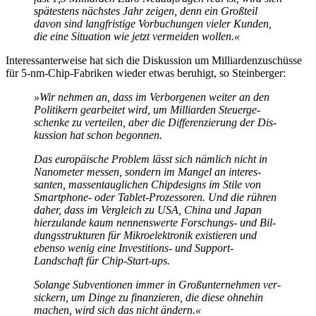
spätestens nächstes Jahr zeigen, denn ein Großteil
davon sind lang­fris­tige Vorbuchungen vieler Kunden,
die eine Situation wie jetzt vermeiden wollen.«
Interessanterweise hat sich die Diskussion um Milliardenzuschüsse
für 5-nm-Chip-Fabriken wieder etwas beruhigt, so Steinberger:
»Wir nehmen an, dass im Ver­bor­ge­nen weiter an den
Poli­ti­kern ge­ar­bei­tet wird, um Milliarden Steuer­ge­
schen­ke zu verteilen, aber die Dif­fe­ren­zierung der Dis­
kus­sion hat schon begonnen.
Das europäische Problem lässt sich nämlich nicht in
Nanometer messen, son­dern im Mangel an in­te­res­
santen, massentauglichen Chip­de­signs im Stile von
Smartphone- oder Tablet-Prozessoren. Und die rühren
daher, dass im Vergleich zu USA, China und Japan
hierzulande kaum nen­nens­wert­e Forschungs- und Bil­
dungs­struk­tu­ren für Mikroelektronik existieren und
ebenso wenig eine In­ves­ti­tions- und Support-
Landschaft für Chip-Start-ups.
Solange Sub­ven­tio­nen immer in Groß­un­ter­nehmen ver­
sickern, um Dinge zu finanzieren, die diese ohne­hin
ma­chen, wird sich das nicht ändern.«