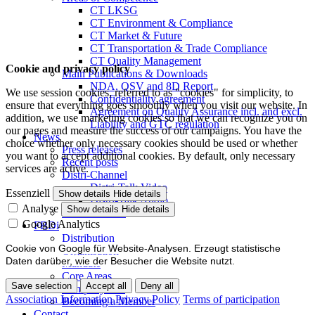
CT LKSG
CT Environment & Compliance
CT Market & Future
CT Transportation & Trade Compliance
CT Quality Management
Cookie and privacy policy
Main Publications & Downloads
NDA, QSV and 8D Report
We use session cookies, referred to as "cookies" for simplicity, to
Confidentiality agreement
ensure that everything goes smoothly when you visit our website. In
Agreement on Quality Assurance incl. and excl.
addition, we use marketing cookies so that we can recognize you on
Liability and GTC regulation
our pages and measure the success of our campaigns. You have the
News
choice whether only necessary cookies should be used or whether
Press releases
you want to accept additional cookies. By default, only necessary
Recent posts
services are active.
Distri-Channel
Distri-Talk Video
Essenziell
Show details
Hide details
Distri-Talk Audio
Analyse
Show details
Hide details
Events / Dates
Google Analytics
FBDi
Distribution
Cookie von Google für Website-Analysen. Erzeugt statistische
Organisation
Daten darüber, wie der Besucher die Website nutzt.
Mandate
Core Areas
Save selection
Accept all
Deny all
Company lists
Association Information
Privacy Policy
Terms of participation
Becoming a Member
Contact