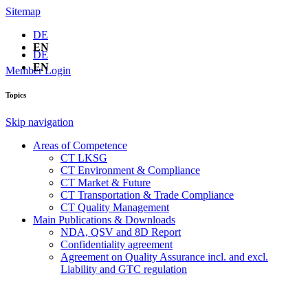
Sitemap
DE
EN
DE
EN
Member Login
Topics
Skip navigation
Areas of Competence
CT LKSG
CT Environment & Compliance
CT Market & Future
CT Transportation & Trade Compliance
CT Quality Management
Main Publications & Downloads
NDA, QSV and 8D Report
Confidentiality agreement
Agreement on Quality Assurance incl. and excl.
Liability and GTC regulation