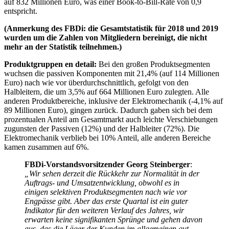
auf 832 Millionen Euro, was einer Book-to-Bill-Rate von 0,9
entspricht.
(Anmerkung des FBDi: die Gesamtstatistik für 2018 und 2019
wurden um die Zahlen von Mitgliedern bereinigt, die nicht
mehr an der Statistik teilnehmen.)
Produktgruppen en detail:
Bei den großen Produktsegmenten
wuchsen die passiven Komponenten mit 21,4% (auf 114 Millionen
Euro) nach wie vor überdurchschnittlich, gefolgt von den
Halbleitern, die um 3,5% auf 664 Millionen Euro zulegten. Alle
anderen Produktbereiche, inklusive der Elektromechanik (-4,1% auf
89 Millionen Euro), gingen zurück. Dadurch gaben sich bei dem
prozentualen Anteil am Gesamtmarkt auch leichte Verschiebungen
zugunsten der Passiven (12%) und der Halbleiter (72%). Die
Elektromechanik verblieb bei 10% Anteil, alle anderen Bereiche
kamen zusammen auf 6%.
FBDi-Vorstandsvorsitzender Georg Steinberger
:
„Wir sehen derzeit die Rückkehr zur Normalität in der
Auftrags- und Umsatzentwicklung, obwohl es in
einigen selektiven Produktsegmenten nach wie vor
Engpässe gibt. Aber das erste Quartal ist ein guter
Indikator für den weiteren Verlauf des Jahres, wir
erwarten keine signifikanten Sprünge und gehen davon
aus, das die Läger der Kunden im allgemeinen gut