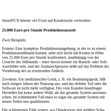
SmartPCN könnte viel Frust auf Kundenseite vermeiden.
25.000 Euro pro Stunde Produktions­auszeit
Zwei Beispiele.
Erstens: Eine komplexe Pro­duktions­um­ge­bung, in der es zu einem
Produktions­still­stand kommt, sieht sich leicht mit Kosten in Höhe
von 25.000 Euro pro Stunde kon­fron­tiert, un­ab­hän­gig von der
Ursache des Still­stands – einer davon könnte ein Bauteil- oder Soft­
ware­fehler sein, und der Aus­tausch­pro­zess stößt auf das Problem der
Ver­alte­rung des zu er­set­zen­den Artikels.
Zweitens: Ein medizinisches Gerät, z. B. ein Beat­mungs­gerät, fällt
nach einigen Jahren der Nutz­ung aus, und das defekte Teil oder die
Soft­ware ist nicht mehr ver­füg­bar. Der vom Kunden be­auf­tragte
Her­steller hat keine andere Wahl, als das gesamte System aus­zu­tau­
schen, im schlimmsten Fall muss er sogar das gesamte System mit
neuen Teilen neu qualif­i­zieren.
Die schlimmsten Fälle zeigen, wo Obso­leszenz den größten Scha­