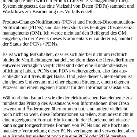
In einigen Fällen wird ein Product-Lifecycle-Ma­na­ge­ment(PLM)-
System eingesetzt, das eine Viel­zahl von Daten (PDFs) sammelt und
Workflows zur Bear­bei­tung des Vorfalls erstellt.
Product-Change-Notifications (PCNs) und Product-Dis­con­ti­nuation-
Notifi­cations (PDNs) sind das Herz­stück des heutigen Ob­so­leszenz­
mana­ge­ments (OM). Ich werde nicht auf den Reifegrad des OM
eingehen, da der Zweck dieses Kommentars ein anderer ist, nämlich
der Status der PCNs / PDNs.
Es ist wichtig festzuhalten, dass es sich hierbei nicht um rechtlich
bindende Ver­pflich­tungen handelt, sondern dass die Her­stel­ler­firmen
entweder ver­trag­lich ver­pflich­tet sind oder eine Kunden­dienst­ver­
pflich­tung haben, PCNs und PDNs wei­ter­zu­geben, also fast aus­
schließ­lich auf frei­will­iger Basis. Und jedes dieser Unter­neh­men ist
ein ei­ge­nes Uni­ver­sum mit einer ei­ge­nen Stra­te­gie, einem eigenen
Pro­zess und einem eige­nen For­mat für den In­for­ma­tions­aus­tausch.
Während eine Branche wie die der elek­tro­ni­schen Bau­ele­mente zu­
min­dest das Prinzip des Aus­tauschs von In­for­ma­tionen über Ob­so­
les­zenz und Än­de­rungen über­nom­men hat, sind andere viel­leicht
noch nicht so weit, diese Infor­ma­tionen zu teilen, zumindest nicht in
einem ge­eig­ne­ten Format. Ein Kunde in der Bau­ele­mente­in­dustrie
kann sogar fort­ge­schrit­tene Formen von PCNs und eine hoch­auto­
ma­ti­sierte Ver­ar­bei­tung dieser PCNs ver­lan­gen und ver­wen­den, aber
sein Kunde hat viel­leicht noch nie eine PCN oder PDN gesehen.