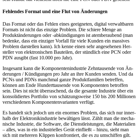
Fehlendes Format und eine Flut von Änderungen
Das Format oder das Fehlen eines geeigneten, digital verwaltbaren
Formats ist nicht das einzige Problem. Die schiere Menge an
Produkt­än­de­rungen oder -ab­kün­di­gungen ist atem­be­raubend (man
bedenke, dass ein einziger Vor­fall für viele Kunden ein mas­si­ves
Problem dar­stellen kann). Ich kenne einen sehr an­ge­se­henen Her­
stel­ler von elektro­ni­schen Bauteilen, der stündlich eine PCN oder
PDN aus­gibt (fast 10.000 pro Jahr).
Ins­ge­samt kann die Kom­po­nenten­in­dustrie Zehn­tau­sende von Än­
de­run­gen / Kün­di­gungen pro Jahr an ihre Kunden senden. Und da
PCNs und PDNs manch­mal ganze Pro­dukt­fa­milien be­treffen,
können am Ende Hundert­tau­sende von Kom­po­nenten be­troffen
sein. Dies ist nicht über­ra­schend, da die gesamte In­dus­trie über ein
kon­so­li­diertes Port­fo­lio von schät­zungs­weise 150 bis 200 Millionen
ver­schie­denen Kom­po­nen­ten­va­rian­ten verfügt.
Es handelt sich jedoch um ein enormes Pro­blem, das sich nur in­ner­
halb der Elek­tronik­in­dustrie be­wäl­tigen lässt. Zählt man die me­cha­
nische In­dus­trie, die Soft­ware, die Dienst­leis­tungen, die Ma­te­ria­lien
– alles, was in ein in­dus­triel­les Gerät einfließt – hinzu, sieht man
sich mit me­hre­ren Klip­pen kon­fron­tiert, die es zu um­schiffen gilt.