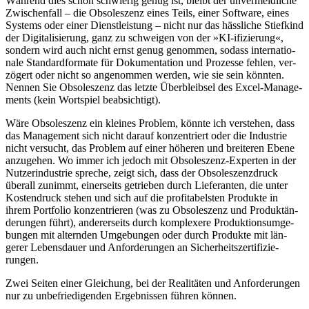
Während dies schon schwierig genug ist, bleibt der un­ver­meid­li­che
Zwischen­fall – die Obsoleszenz eines Teils, einer Soft­ware, eines
Systems oder einer Dienst­leistung – nicht nur das häss­liche Stief­kind
der Digi­ta­li­sie­rung, ganz zu schweigen von der »KI-ifizierung«,
sondern wird auch nicht ernst genug genommen, sodass interna­tio­
nale Standard­formate für Do­ku­men­tation und Pro­zes­se fehlen, ver­
zögert oder nicht so an­ge­nom­men werden, wie sie sein könnten.
Nennen Sie Ob­so­les­zenz das letzte Über­bleib­sel des Excel-Mana­ge­
ments (kein Wortspiel beabsichtigt).
Wäre Obsoleszenz ein kleines Problem, könnte ich verstehen, dass
das Mana­ge­ment sich nicht darauf kon­zen­triert oder die In­dus­trie
nicht versucht, das Problem auf einer höheren und brei­teren Ebene
anzugehen. Wo immer ich jedoch mit Ob­so­les­zenz-Ex­per­ten in der
Nutzer­in­dustrie spreche, zeigt sich, dass der Obsoles­zenz­druck
überall zunimmt, einerseits ge­trie­ben durch Lieferanten, die unter
Kosten­druck stehen und sich auf die profi­tabels­ten Pro­dukte in
ihrem Port­folio kon­zen­trie­ren (was zu Ob­so­les­zenz und Pro­dukt­än­
de­rungen führt), anderer­seits durch kom­ple­xere Pro­duk­tions­um­ge­
bungen mit al­tern­den Um­ge­bungen oder durch Produkte mit län­
gerer Lebens­dauer und An­for­de­rungen an Sicher­heit­szerti­fi­zie­
rungen.
Zwei Seiten einer Glei­chung, bei der Rea­litäten und An­for­de­rungen
nur zu un­be­frie­di­genden Er­geb­nis­sen führen können.