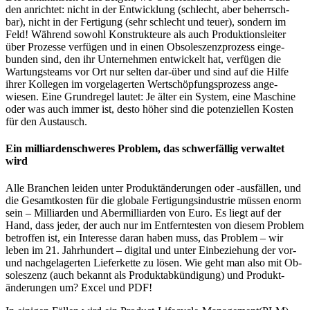
den anrichtet: nicht in der Ent­wicklung (schlecht, aber beherrsch­
bar), nicht in der Fer­tigung (sehr schlecht und teuer), son­dern im
Feld! Während so­wohl Konstrukteure als auch Pro­duk­tions­leiter
über Pro­zes­se verfügen und in einen Obso­les­zenz­pro­zess ein­ge­
bunden sind, den ihr Un­ter­neh­men ent­wickelt hat, ver­fügen die
War­tungs­teams vor Ort nur sel­ten dar-über und sind auf die Hilfe
ihrer Kol­legen im vor­ge­la­gerten Wert­schöp­fungs­pro­zess an­ge­
wiesen. Eine Grund­regel lautet: Je älter ein System, eine Ma­schine
oder was auch immer ist, desto höher sind die po­ten­ziel­len Kosten
für den Aus­tausch.
Ein milliardenschweres Problem, das schwerfällig verwaltet
wird
Alle Branchen leiden unter Produktän­de­rungen oder -ausfällen, und
die Gesamt­kosten für die globale Fer­ti­gungs­in­dus­trie müssen enorm
sein – Milliarden und Abermilliarden von Euro. Es liegt auf der
Hand, dass jeder, der auch nur im Ent­fern­tes­ten von diesem Problem
betroffen ist, ein Interesse daran haben muss, das Problem – wir
leben im 21. Jahrhundert – digital und unter Ein­be­ziehung der vor-
und nach­ge­lagerten Liefer­ket­te zu lösen. Wie geht man also mit Ob­
soles­zenz (auch be­kannt als Pro­dukt­ab­kündigung) und Pro­dukt­
änderungen um? Excel und PDF!