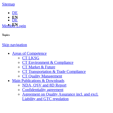
Sitemap
DE
EN
DE
EN
Member Login
Topics
Skip navigation
Areas of Competence
CT LKSG
CT Environment & Compliance
CT Market & Future
CT Transportation & Trade Compliance
CT Quality Management
Main Publications & Downloads
NDA, QSV and 8D Report
Confidentiality agreement
Agreement on Quality Assurance incl. and excl.
Liability and GTC regulation