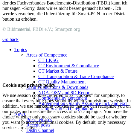
der des Fach­ver­bandes Bau­ele­mente-Distribution (FBDi) kann ich
nur sagen »Sorry, dass wir es nicht bes­ser ge­macht haben«. Ich
werde ver­suchen, die Unter­stüt­zung für Smart-PCN in der Dis­tri­
bution zu erhöhen.
© Bildmaterial, FBDi e.V.; Smartpcn.org
Go back
Topics
Areas of Competence
CT LKSG
CT Environment & Compliance
CT Market & Future
CT Transportation & Trade Compliance
CT Quality Management
Cookie and privacy policy
Main Publications & Downloads
NDA, QSV and 8D Report
We use session cookies, referred to as "cookies" for simplicity, to
Confidentiality agreement
ensure that everything goes smoothly when you visit our website. In
Agreement on Quality Assurance incl. and excl.
addition, we use marketing cookies so that we can recognize you on
Liability and GTC regulation
our pages and measure the success of our campaigns. You have the
News
choice whether only necessary cookies should be used or whether
Press releases
you want to accept additional cookies. By default, only necessary
Recent posts
services are active.
Distri-Channel