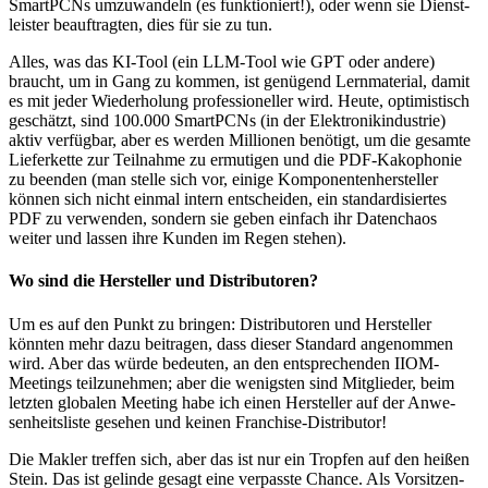
SmartPCNs um­zu­wandeln (es funk­tio­niert!), oder wenn sie Dienst­
leister beauf­tragten, dies für sie zu tun.
Alles, was das KI-Tool (ein LLM-Tool wie GPT oder andere)
braucht, um in Gang zu kommen, ist ge­nü­gend Lern­ma­terial, damit
es mit jeder Wie­der­holung pro­fes­sio­neller wird. Heute, opti­mis­tisch
geschätzt, sind 100.000 SmartPCNs (in der Elek­tro­nik­in­dustrie)
aktiv ver­füg­bar, aber es werden Mil­lio­nen benötigt, um die ge­samte
Liefer­kette zur Teil­nahme zu er­mu­tigen und die PDF-Kako­phonie
zu be­enden (man stelle sich vor, einige Kom­po­nen­ten­her­steller
können sich nicht einmal intern ent­scheiden, ein stan­dar­di­siertes
PDF zu verwenden, sondern sie geben einfach ihr Daten­chaos
weiter und lassen ihre Kunden im Regen stehen).
Wo sind die Hersteller und Distributoren?
Um es auf den Punkt zu bringen: Distributoren und Hersteller
könnten mehr dazu bei­tragen, dass dieser Stan­dard an­ge­nom­men
wird. Aber das würde bedeuten, an den ent­spre­chenden IIOM-
Meetings teil­zu­nehmen; aber die we­nig­sten sind Mit­glieder, beim
letzten glo­balen Meeting habe ich einen Her­stel­ler auf der An­we­
senheits­liste gesehen und keinen Fran­chise-Distributor!
Die Makler treffen sich, aber das ist nur ein Tropfen auf den heißen
Stein. Das ist ge­lin­de ge­sagt eine ver­passte Chance. Als Vor­sitzen­