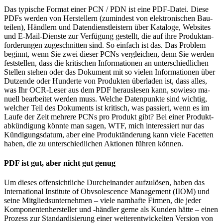
Das typische Format einer PCN / PDN ist eine PDF-Datei. Diese
PDFs werden von Her­stel­lern (zu­min­dest von elek­tro­ni­schen Bau­
teilen), Händlern und Daten­dienst­leis­tern über Kata­loge, Web­sites
und E-Mail-Dienste zur Ver­fü­gung gestellt, die auf ihre Produkt­an­
for­de­rungen zu­ge­schnit­ten sind. So einfach ist das. Das Problem
beginnt, wenn Sie zwei dieser PCNs ver­glei­chen, denn Sie werden
fest­stellen, dass die kriti­schen Infor­ma­tio­nen an unter­schied­lichen
Stel­len stehen oder das Do­ku­ment mit so vielen In­for­ma­tionen über
Dutzende oder Hunderte von Pro­duk­ten über­laden ist, dass alles,
was Ihr OCR-Leser aus dem PDF he­raus­lesen kann, sowieso ma­
nuell be­ar­beitet werden muss. Welche Daten­punkte sind wichtig,
welcher Teil des Do­ku­ments ist kritisch, was pas­siert, wenn es im
Laufe der Zeit meh­rere PCNs pro Produkt gibt? Bei einer Produkt­
ab­kün­digung könnte man sagen, WTF, mich interes­siert nur das
Kün­di­gungs­datum, aber eine Produkt­än­derung kann viele Fa­cetten
haben, die zu unter­schied­lichen Ak­tio­nen führen können.
PDF ist gut, aber nicht gut genug
Um dieses offensichtliche Durcheinander auf­zu­lö­sen, haben das
Inter­natio­nal Institute of Obvso­les­cence Manage­ment (IIOM) und
seine Mitglieds­un­ter­nehmen – viele nam­hafte Firmen, die jeder
Kom­po­nenten­hersteller und -händler gerne als Kunden hätte – einen
Prozess zur Stan­dar­di­sie­rung einer weiter­ent­wickel­ten Version von