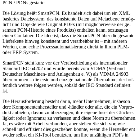
PCN / PDNs gestartet.
Die Lösung heißt SmartPCN. Es handelt sich dabei um ein XML-
basiertes Datei­system, das kon­sis­tente Daten auf Meta­ebene er­mög­
licht und Objekte wie Original-PDFs (mit möglicher­weise der ge­
samten PCN-His­torie eines Produkts) ent­hal­ten kann, so­zu­sagen
einen Con­tainer. Die Idee ist, dass die Smart-PCN über die gesamte
Liefer­kette hinweg kon­sis­tent und verar­beit­bar ist – mit anderen
Worten, eine echte Prozess­auto­ma­ti­sierung direkt in Ihrem PLM-
oder ERP-System.
SmartPCN steht kurz vor der Verab­schie­dung als interna­tio­naler
Standard IEC 64202 und wurde be­reits vom VDMA (Verband
Deutscher Maschi­nen- und An­la­gen­bau e. V.) als VDMA 24903
über­nom­men – die erste und ein­zige natio­nale Über­nahme, der hof­
fent­lich weitere folgen werden, so­bald der IEC-Stan­dard definiert
ist.
Die Herausforderung besteht darin, mehr Unter­neh­men, ins­be­son­
dere Kom­po­nen­ten­her­steller und -händler oder alle, die ein Vor­pro­
dukt anbieten, davon zu über­zeu­gen, ihre eigene Insel der Glück­se­
lig­keit (oder Igno­ranz) zu verlas­sen und diese Norm zu über­nehmen.
Ja, es wäre mit Arbeit verbunden, aber stellen Sie sich vor, wie
schnell und effizient dies geschehen könnte, wenn die Hersteller ent­
we­der selbst ein KI-Tool benutzten, um ihre un­zäh­ligen PDFs in