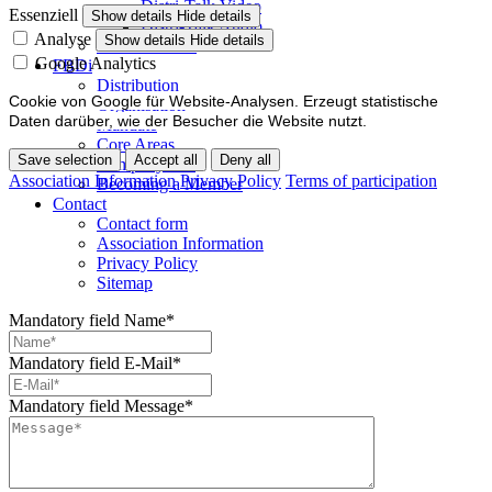
Distri-Talk Video
Essenziell
Show details
Hide details
Distri-Talk Audio
Analyse
Show details
Hide details
Events / Dates
Google Analytics
FBDi
Distribution
Cookie von Google für Website-Analysen. Erzeugt statistische
Organisation
Daten darüber, wie der Besucher die Website nutzt.
Mandate
Core Areas
Save selection
Accept all
Deny all
Company lists
Association Information
Privacy Policy
Terms of participation
Becoming a Member
Contact
Contact form
Association Information
Privacy Policy
Sitemap
Mandatory field
Name
*
Mandatory field
E-Mail
*
Mandatory field
Message
*