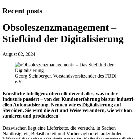
Recent posts
Obsoleszenz­mana­gement –
Stiefkind der Digi­ta­li­sie­rung
August 02, 2024
Georg Steinberger, Vorstandsvorsitzender des FBDi
e.V.
Künstliche Intelligenz überrollt der­zeit alles, was in der
Industrie pas­siert – von der Kun­den­er­fahrung bis zur in­dus­tri­
ellen Auto­ma­ti­sie­rung. Nennen wir es Digitali­sie­rung auf
Steroiden. Sie wird die Art und Weise ver­än­dern, wie wir kon­
su­mieren und produzieren.
Dazwischen liegt eine Lieferkette, die versucht, in Sachen
Nahtlosigkeit, Belastbarkeit und Vorher­sag­bar­keit aufzuholen.