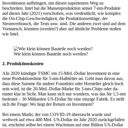
Investitionen aufbrin­gen, um diesen superteuren Weg zu
beschreiten. Intel hat die Massenpro­duktion seiner 7-nm-Produkte
auf dieses Jahr (2021) verschoben, was verdeutlicht, wie komplex
die On-Chip-Geschwindigkeit, die Produktionserträge, der
Stromverbrauch, die Tests usw. sind. Die anderen zwei sind auf dem
Vormarsch, könn­ten (werden?) aber auf ähnliche Probleme stoßen
wie Intel.
Wie klein können Bauteile noch werden?
2. Produktionskosten
AIn 2020 kündigte TSMC ein 15-Mrd.-Dollar Investment in eine
neue Produktionslinie für 5-nm-Halbleiter an. Geht man davon aus,
dass diese Summe für andere Foundries oder Hersteller gleich hoch
sein wird, ist die 20-Mrd.-Dollar-Marke für 3-nm-Chips oder da­
runter klar in Sicht. Man kann sich nur wun­dern, was das für 1,5-nm
bedeutet – 30 Milliarden US-Dollar für eine einzige Fabrik. Es stellt
sich die Frage: Wo liegt der Return on Investment?
Bei einem Markt, der von COVID-19 überrascht wurde und
weltweit auf etwa 400 Mrd. US-Dol­lar im Jahr 2020 zurückgefallen
ist, erscheint selbst bei einem Wachstum auf eine Billion US-Dollar