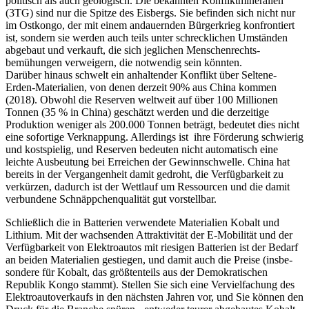
politisch als auch geologisch. Die bekannten Konflikt­mine­ralien
(3TG) sind nur die Spitze des Eisbergs. Sie befinden sich nicht nur
im Ostkongo, der mit einem andauernden Bürgerkrieg konfrontiert
ist, sondern sie werden auch teils unter schreck­lichen Umständen
abgebaut und verkauft, die sich jeglichen Men­schen­rechts­
bemühungen verweigern, die notwendig sein könnten.
Darüber hinaus schwelt ein anhaltender Konflikt über Seltene-
Erden-Materialien, von denen derzeit 90% aus China kommen
(2018). Obwohl die Reserven weltweit auf über 100 Millionen
Tonnen (35 % in China) geschätzt werden und die derzeitige
Produktion weniger als 200.000 Tonnen beträgt, bedeutet dies nicht
eine sofortige Verknappung. Allerdings ist ihre Förderung schwierig
und kostspielig, und Reserven bedeuten nicht automatisch eine
leichte Ausbeutung bei Erreichen der Gewinnschwelle. China hat
bereits in der Ver­gangenheit damit gedroht, die Verfüg­bar­keit zu
verkürzen, dadurch ist der Wettlauf um Ressourcen und die damit
verbundene Schnäpp­chenqualität gut vorstellbar.
Schließlich die in Batterien verwendete Ma­terialien Kobalt und
Lithium. Mit der wach­senden Attraktivität der E-Mobilität und der
Verfügbarkeit von Elektroautos mit rie­sigen Batterien ist der Bedarf
an beiden Materialien gestiegen, und damit auch die Preise (ins­be­
sondere für Kobalt, das größtenteils aus der Demokratischen
Republik Kongo stammt). Stellen Sie sich eine Vervielfachung des
Elek­troautoverkaufs in den nächsten Jahren vor, und Sie können den