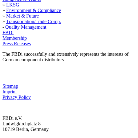
»
LKSG
»
Environment & Compliance
»
Market & Future
»
Transportation/Trade Comp.
-
Quality Management
FBDi
Membership
Press Releases
The FBDi successfully and extensively represents the interests of
German component distributors.
Sitemap
Imprint
Privacy Policy
FBDi e.V.
Ludwigkirchplatz 8
10719 Berlin, Germany