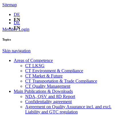
Sitemap
DE
EN
DE
EN
Member Login
Topics
Skip navigation
Areas of Competence
CT LKSG
CT Environment & Compliance
CT Market & Future
CT Transportation & Trade Compliance
CT Quality Management
Main Publications & Downloads
NDA, QSV and 8D Report
Confidentiality agreement
Agreement on Quality Assurance incl. and excl.
Liability and GTC regulation