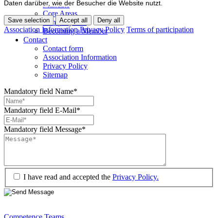
Daten darüber, wie der Besucher die Website nutzt.
Mandate
Core Areas
Save selection
Accept all
Deny all
Company lists
Association Information
Privacy Policy
Terms of participation
Becoming a Member
Contact
Contact form
Association Information
Privacy Policy
Sitemap
Mandatory field
Name
*
Mandatory field
E-Mail
*
Mandatory field
Message
*
I have read and accepted the
Privacy Policy.
Competence Teams