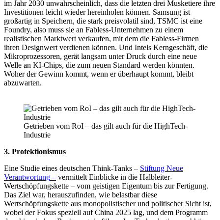
im Jahr 2030 unwahrscheinlich, dass die letzten drei Musketiere ihre
Investitionen leicht wieder hereinholen können. Samsung ist
großartig in Spei­chern, die stark preisvolatil sind, TSMC ist eine
Foundry, also muss sie an Fabless-Unter­nehmen zu einem
realistischen Marktwert verkaufen, mit dem die Fabless-Fir­men
ihren Designwert verdienen können. Und Intels Kerngeschäft, die
Mikroprozes­soren, gerät langsam unter Druck durch eine neue
Welle an KI-Chips, die zum neuen Standard werden könnten.
Woher der Gewinn kommt, wenn er überhaupt kommt, bleibt
abzuwarten.
Getrieben vom RoI – das gilt auch für die HighTech-
Industrie
3. Protektionismus
Eine Studie eines deutschen Think-Tanks –
Stiftung Neue
Verantwortung
–
vermittelt Einblicke in die Halbleiter-
Wertschöpfungs­kette – vom geistigen Eigentum bis zur Fertigung.
Das Ziel war, herauszufinden, wie belastbar diese
Wertschöpfungskette aus monopolistischer und politischer Sicht ist,
wobei der Fokus speziell auf China 2025 lag, und dem Programm