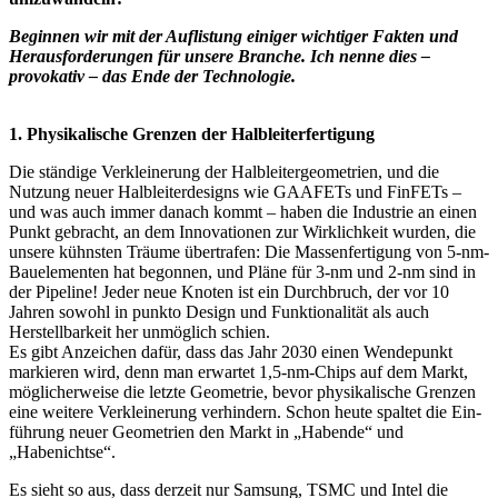
Beginnen wir mit der Auflistung einiger wichtiger Fakten und
Herausforderungen für unsere Branche. Ich nenne dies –
provokativ – das Ende der Technologie.
1. Physikalische Grenzen der Halbleiter­fertigung
Die ständige Verkleinerung der Halbleiter­geo­metrien, und die
Nutzung neuer Halbleiter­designs wie GAAFETs und FinFETs –
und was auch immer danach kommt – haben die Industrie an einen
Punkt gebracht, an dem Innovationen zur Wirklichkeit wurden, die
unsere kühnsten Träume übertrafen: Die Massenfertigung von 5-nm-
Bauelementen hat begonnen, und Pläne für 3-nm und 2-nm sind in
der Pipeline! Jeder neue Knoten ist ein Durchbruch, der vor 10
Jahren sowohl in punkto Design und Funk­tio­nalität als auch
Herstellbarkeit her unmöglich schien.
Es gibt Anzeichen dafür, dass das Jahr 2030 einen Wendepunkt
markieren wird, denn man erwartet 1,5-nm-Chips auf dem Markt,
mög­li­cherweise die letzte Geometrie, bevor phy­si­kalische Grenzen
eine weitere Ver­klei­nerung verhindern. Schon heute spaltet die Ein­
füh­rung neuer Geometrien den Markt in „Ha­ben­de“ und
„Habenichtse“.
Es sieht so aus, dass derzeit nur Samsung, TSMC und Intel die