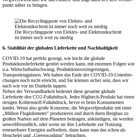
punkt näher zu bringen.
Die Recyclingquote von Elektro- und Elektronikschrott
ist immer noch weit zu niedrig
6. Stabilität der globalen Lieferkette und Nachhaltigkeit
COVID-19 hat perfekt gezeigt, wie leicht die globale
Produktionslieferkette gestört werden kann, mit enormen Folgen wie
u.a. Wirt­schafts­abschwung, Produktions­ver­zöge­run­gen,
Transportengpässen. Wir haben das Ende der COVID-19-Unterbre­
chungen noch nicht erreicht, und Sie können sicher sein, dass wir
nach wie vor im Dunkeln tappen.
Neben der Verwundbarkeit bedeutet diese gesamte globale
Lieferkette den CO2-Fuß­ab­druck. Jedes Hightech-Produkt hat einen
riesigen Kohlenstoff-Fußabdruck, bevor es beim Konsumenten
landet. Wenn also große Konzerne, die Wegwerf­pro­dukte mit einer
„Million Flugkilometer" produzieren und durch ihren Bergbau zu
großen Narben auf dem Planeten beitragen, ankündigen, sie werden
umwelt­freund­lich, oder wenn sie ihre Liefer­kette zur Nutzung
erneuerbarer Energien auffordern, dann kann man das schon als
Heuchelei und „Greenwashing" betrachten.