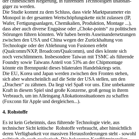
der chinesischen Re­gie­rung, in führenden Technologien unab­hän­
giger zu werden.
Die Studie kommt zu dem Schluss, dass viele Marktparameter ein
Monopol in der gesamten Wertschöpfungskette nicht zulassen (IP,
Wafer, Fertigungsanlagen, Chemi­ka­lien, Produktion, Montage ...),
dass aber auch diverse Engpässe oder „Choke-points“ zu politischen
Störungen führen könnten. Wir haben bereits Auseinan­der­setzungen
zwischen den USA und China wegen der Zurückhaltung von
Technologie oder der Ablehnung von Fusionen erlebt
(Qualcomm/NXP, Broadcom/Qualcomm), und dies könnte sich
noch verschlimmern. Insbesondere Taiwan mit TSMC als führende
Foundry sowie Taiwans Anteil von 53% an der Chipmontage
könnte ein Brennpunkt dieses bilateralen Handelskriegs sein.
Die EU, Korea und Japan werden zwischen den Fronten stehen,
sich aber wahr­schein­lich auf die Seite der USA stellen, um den
„Drachen“ zu zähmen. Da liegt viel Spaß vor uns. Eine un­be­kannte
Kraft in diesem Spiel sind große Konzerne, groß genug in ihrem
Verbrauch, um im Alleingang Allokationssituationen zu schaf­fen
(Foxconn für Apple und dergleichen...).
4. Rohstoffe
Es ist kein Geheimnis, dass führende Techno­logie viele, aus
technischer Sicht kritische Rohstoffe verbraucht, aber hinsichtlich
deren Verfügbarkeit vor massiven Heraus­forde­rungen steht - sowohl