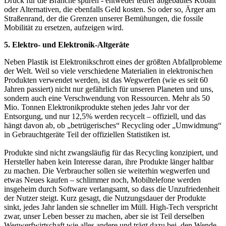
Druck für die Branche spüren - entweder teurer abgebautes Kobalt
oder Alternativen, die ebenfalls Geld kosten. So oder so, Ärger am
Straßenrand, der die Grenzen unserer Bemühungen, die fossile
Mobilität zu ersetzen, aufzeigen wird.
5. Elektro- und Elektronik-Altgeräte
Neben Plastik ist Elektronikschrott eines der größten Abfallprobleme
der Welt. Weil so viele verschiedene Materialien in elektronischen
Produkten verwendet werden, ist das Weg­wer­fen (wie es seit 60
Jahren passiert) nicht nur gefährlich für unseren Planeten und uns,
son­dern auch eine Verschwendung von Ressour­cen. Mehr als 50
Mio. Ton­nen Elektronikpro­dukte stehen jedes Jahr vor der
Entsorgung, und nur 12,5% werden recycelt – offiziell, und das
hängt davon ab, ob „betrügerisches“ Recycling oder „Um­wid­mung“
in Gebrauchtge­räte Teil der offiziellen Statistiken ist.
Produkte sind nicht zwangsläufig für das Recycling konzipiert, und
Hersteller haben kein Interesse daran, ihre Produkte länger haltbar
zu machen. Die Verbraucher sollen sie weiterhin wegwerfen und
etwas Neues kaufen – schlimmer noch, Mobiltelefone werden
insgeheim durch Software verlangsamt, so dass die Unzufriedenheit
der Nutzer steigt. Kurz gesagt, die Nutzungsdauer der Produkte
sinkt, jedes Jahr landen sie schneller im Müll. High-Tech verspricht
zwar, unser Leben besser zu machen, aber sie ist Teil derselben
Weg­werf­wirtschaft wie alles andere und trägt dazu bei, den Wen­de­