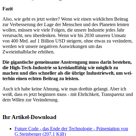
Fazit
Also, wie geht es jetzt weiter? Wenn wir einen wirklichen Beitrag
zur Verbesserung der Lage der Menschen und des Planeten leisten
wol­len, müssen wir viele Folgen, die unsere In­dus­trie jedes Jahr
verursacht, neu überdenken. Wenn wir bis 2030 unseren Umsatz
von 400 Mrd. auf 1 Billion USD steigern, ohne etwas zu verändern,
werden wir unsere negativen Aus­wirkungen um das
Zweieinhalbfache erhöhen.
Die gigantische gemeinsame Anstrengung muss darin bestehen,
die High-Tech-In­dus­trie so kreislauf­fähig wie möglich zu
machen und dies schneller als die übrige Industriewelt, um wei­
ter­hin einen echten Beitrag zu leisten.
Auch ich habe keine Ahnung, wie man dorthin gelangt. Aber ich
weiß, dass es jetzt beginnen muss - mit Ehrlichkeit, Transparenz und
dem Willen zur Veränderung.
Ihr Artikel-Download
Future Code - das Ende der Technologie - Präsentation von
G.Steinberger
(207.1 KiB)