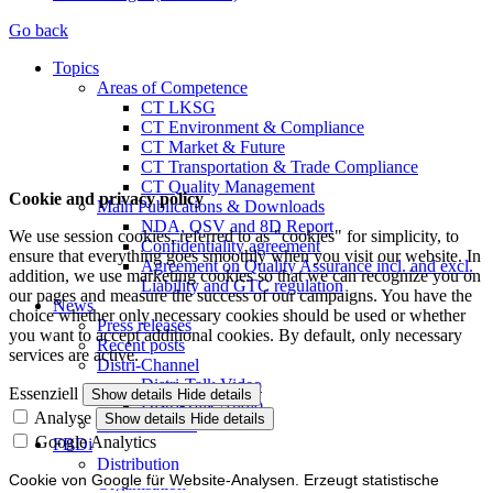
Go back
Topics
Areas of Competence
CT LKSG
CT Environment & Compliance
CT Market & Future
CT Transportation & Trade Compliance
CT Quality Management
Cookie and privacy policy
Main Publications & Downloads
NDA, QSV and 8D Report
We use session cookies, referred to as "cookies" for simplicity, to
Confidentiality agreement
ensure that everything goes smoothly when you visit our website. In
Agreement on Quality Assurance incl. and excl.
addition, we use marketing cookies so that we can recognize you on
Liability and GTC regulation
our pages and measure the success of our campaigns. You have the
News
choice whether only necessary cookies should be used or whether
Press releases
you want to accept additional cookies. By default, only necessary
Recent posts
services are active.
Distri-Channel
Distri-Talk Video
Essenziell
Show details
Hide details
Distri-Talk Audio
Analyse
Show details
Hide details
Events / Dates
Google Analytics
FBDi
Distribution
Cookie von Google für Website-Analysen. Erzeugt statistische
Organisation