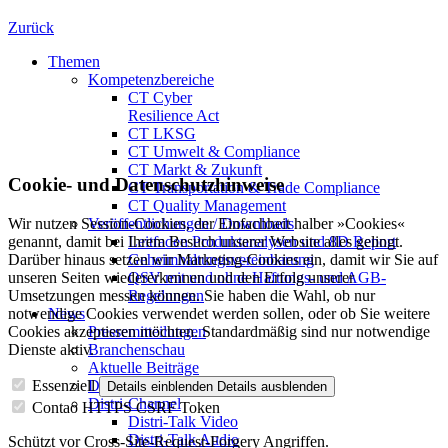
Zurück
Themen
Kompetenzbereiche
CT Cyber
Resilience Act
CT LKSG
CT Umwelt & Compliance
CT Markt & Zukunft
Cookie- und Datenschutzhinweise
CT Transportation & Trade Compliance
CT Quality Management
Veröffentlichungen / Downloads
Wir nutzen Session-Cookies, der Einfachheit halber »Cookies«
Leitfaden Produktanalysen und 8D Report
genannt, damit bei Ihrem Besuch unserer Website alles gelingt.
Geheimhaltungsverein­barung
Darüber hinaus setzen wir Marketing-Cookies ein, damit wir Sie auf
QSV mit und ohne Haftungs- und AGB-
unseren Seiten wiedererkennen und den Erfolg unserer
Regelungen
Umsetzungen messen können. Sie haben die Wahl, ob nur
News
notwendige Cookies verwendet werden sollen, oder ob Sie weitere
Pressemitteilungen
Cookies akzeptieren möchten. Standardmäßig sind nur notwendige
Branchenschau
Dienste aktiv.
Aktuelle Beiträge
Dossier – 20 Jahre FBDi
Essenziell
Details einblenden
Details ausblenden
Distri-Channel
Contao HTTPS CSRF Token
Distri-Talk Video
Distri-Talk Audio
Schützt vor Cross-Site-Request-Forgery Angriffen.