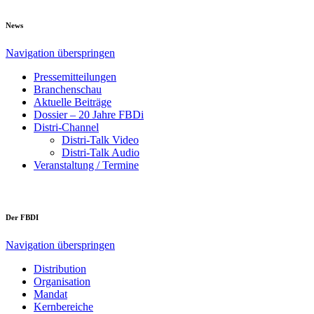
News
Navigation überspringen
Pressemitteilungen
Branchenschau
Aktuelle Beiträge
Dossier – 20 Jahre FBDi
Distri-Channel
Distri-Talk Video
Distri-Talk Audio
Veranstaltung / Termine
Der FBDI
Navigation überspringen
Distribution
Organisation
Mandat
Kernbereiche