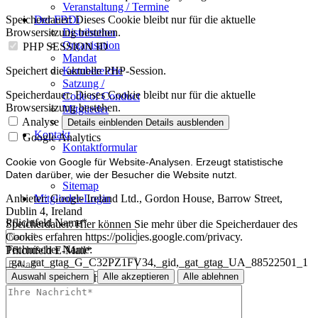
Veranstaltung / Termine
Der FBDi
Speicherdauer:
Dieses Cookie bleibt nur für die aktuelle
Distribution
Browsersitzung bestehen.
Organisation
PHP SESSION ID
Mandat
Kernbereiche
Speichert die aktuelle PHP-Session.
Satzung /
Speicherdauer:
Dieses Cookie bleibt nur für die aktuelle
Code of Conduct
Browsersitzung bestehen.
Mitglieder
Mitglied werden
Analyse
Details einblenden
Details ausblenden
Kontakt
Google Analytics
Kontaktformular
Impressum
Cookie von Google für Website-Analysen. Erzeugt statistische
Datenschutz
Daten darüber, wie der Besucher die Website nutzt.
Sitemap
Mitglieder-Login
Anbieter:
Google Ireland Ltd., Gordon House, Barrow Street,
Dublin 4, Ireland
Pflichtfeld
Name
*
Speicherdauer:
Hier können Sie mehr über die Speicherdauer des
Cookies erfahren https://policies.google.com/privacy.
Technischer Name:
Pflichtfeld
E-Mail
*
_ga,_gat_gtag_G_C32PZ1FV34,_gid,_gat_gtag_UA_88522501_1
Auswahl speichern
Alle akzeptieren
Alle ablehnen
Pflichtfeld
Ihre Nachricht
*
Impressum
Datenschutz