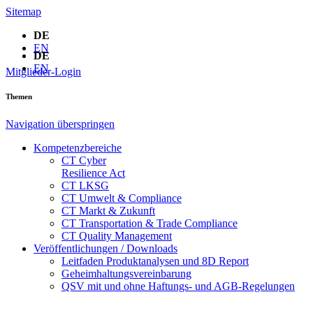
Sitemap
DE
EN
DE
EN
Mitglieder-Login
Themen
Navigation überspringen
Kompetenzbereiche
CT Cyber
Resilience Act
CT LKSG
CT Umwelt & Compliance
CT Markt & Zukunft
CT Transportation & Trade Compliance
CT Quality Management
Veröffentlichungen / Downloads
Leitfaden Produktanalysen und 8D Report
Geheimhaltungsverein­barung
QSV mit und ohne Haftungs- und AGB-Regelungen