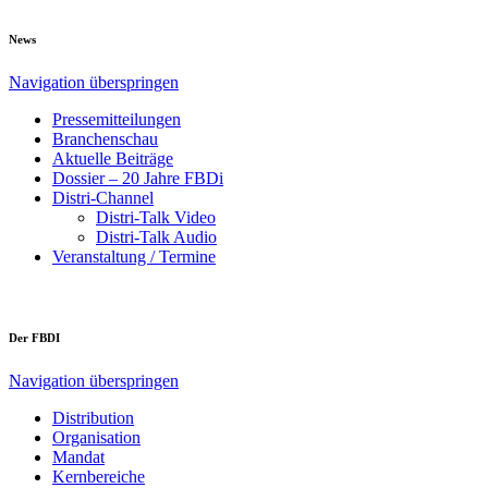
News
Navigation überspringen
Pressemitteilungen
Branchenschau
Aktuelle Beiträge
Dossier – 20 Jahre FBDi
Distri-Channel
Distri-Talk Video
Distri-Talk Audio
Veranstaltung / Termine
Der FBDI
Navigation überspringen
Distribution
Organisation
Mandat
Kernbereiche