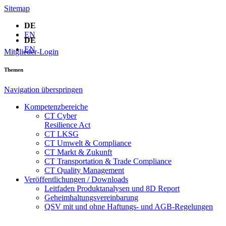
Sitemap
DE
EN
DE
EN
Mitglieder-Login
Themen
Navigation überspringen
Kompetenzbereiche
CT Cyber
Resilience Act
CT LKSG
CT Umwelt & Compliance
CT Markt & Zukunft
CT Transportation & Trade Compliance
CT Quality Management
Veröffentlichungen / Downloads
Leitfaden Produktanalysen und 8D Report
Geheimhaltungsverein­barung
QSV mit und ohne Haftungs- und AGB-Regelungen