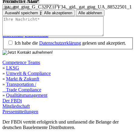
Technischer Name:
Pflichtfeld
E-Mail
*
_ga,_gat_gtag_G_C32PZ1FV34,_gid,_gat_gtag_UA_88522501_1
Auswahl speichern
Alle akzeptieren
Alle ablehnen
Pflichtfeld
Ihre Nachricht
*
Impressum
Datenschutz
Impressum
Datenschutz
Ich habe die
Datenschutzerklärung
gelesen und akzeptiert.
Competence Teams
»
LKSG
»
Umwelt & Compliance
»
Markt & Zukunft
»
Transportation /
Trade Compliance
»
Qualitätsmanagement
Der FBDi
Mitgliedschaft
Pressemitteilungen
Der FBDi vertritt erfolgreich und umfassend die Belange der
deutschen Bauelemente Distributoren.