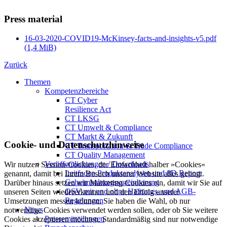
Press material
16-03-2020-COVID19-McKinsey-facts-and-insights-v5.pdf
(1,4 MiB)
Zurück
Themen
Kompetenzbereiche
CT Cyber
Resilience Act
CT LKSG
CT Umwelt & Compliance
CT Markt & Zukunft
Cookie- und Datenschutzhinweise
CT Transportation & Trade Compliance
CT Quality Management
Veröffentlichungen / Downloads
Wir nutzen Session-Cookies, der Einfachheit halber »Cookies«
Leitfaden Produktanalysen und 8D Report
genannt, damit bei Ihrem Besuch unserer Website alles gelingt.
Geheimhaltungsverein­barung
Darüber hinaus setzen wir Marketing-Cookies ein, damit wir Sie auf
QSV mit und ohne Haftungs- und AGB-
unseren Seiten wiedererkennen und den Erfolg unserer
Regelungen
Umsetzungen messen können. Sie haben die Wahl, ob nur
News
notwendige Cookies verwendet werden sollen, oder ob Sie weitere
Pressemitteilungen
Cookies akzeptieren möchten. Standardmäßig sind nur notwendige