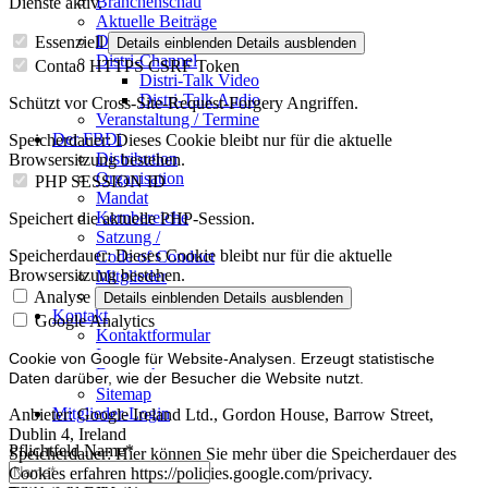
Branchenschau
Dienste aktiv.
Aktuelle Beiträge
Dossier – 20 Jahre FBDi
Essenziell
Details einblenden
Details ausblenden
Distri-Channel
Contao HTTPS CSRF Token
Distri-Talk Video
Distri-Talk Audio
Schützt vor Cross-Site-Request-Forgery Angriffen.
Veranstaltung / Termine
Der FBDi
Speicherdauer:
Dieses Cookie bleibt nur für die aktuelle
Distribution
Browsersitzung bestehen.
Organisation
PHP SESSION ID
Mandat
Kernbereiche
Speichert die aktuelle PHP-Session.
Satzung /
Speicherdauer:
Dieses Cookie bleibt nur für die aktuelle
Code of Conduct
Browsersitzung bestehen.
Mitglieder
Mitglied werden
Analyse
Details einblenden
Details ausblenden
Kontakt
Google Analytics
Kontaktformular
Impressum
Cookie von Google für Website-Analysen. Erzeugt statistische
Datenschutz
Daten darüber, wie der Besucher die Website nutzt.
Sitemap
Mitglieder-Login
Anbieter:
Google Ireland Ltd., Gordon House, Barrow Street,
Dublin 4, Ireland
Pflichtfeld
Name
*
Speicherdauer:
Hier können Sie mehr über die Speicherdauer des
Cookies erfahren https://policies.google.com/privacy.