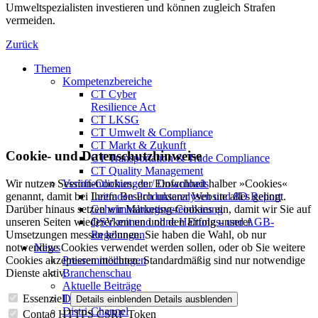
Umweltspezialisten investieren und können zugleich Strafen
vermeiden.
Zurück
Themen
Kompetenzbereiche
CT Cyber
Resilience Act
CT LKSG
CT Umwelt & Compliance
CT Markt & Zukunft
Cookie- und Datenschutzhinweise
CT Transportation & Trade Compliance
CT Quality Management
Veröffentlichungen / Downloads
Wir nutzen Session-Cookies, der Einfachheit halber »Cookies«
Leitfaden Produktanalysen und 8D Report
genannt, damit bei Ihrem Besuch unserer Website alles gelingt.
Geheimhaltungsverein­barung
Darüber hinaus setzen wir Marketing-Cookies ein, damit wir Sie auf
QSV mit und ohne Haftungs- und AGB-
unseren Seiten wiedererkennen und den Erfolg unserer
Regelungen
Umsetzungen messen können. Sie haben die Wahl, ob nur
News
notwendige Cookies verwendet werden sollen, oder ob Sie weitere
Pressemitteilungen
Cookies akzeptieren möchten. Standardmäßig sind nur notwendige
Branchenschau
Dienste aktiv.
Aktuelle Beiträge
Dossier – 20 Jahre FBDi
Essenziell
Details einblenden
Details ausblenden
Distri-Channel
Contao HTTPS CSRF Token