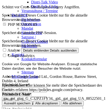
Distri-Talk Video
Distri-Talk Audio
Schützt vor Cross-Site-Request-Forgery Angriffen.
Veranstaltung / Termine
Der FBDi
Speicherdauer:
Dieses Cookie bleibt nur für die aktuelle
Distribution
Browsersitzung bestehen.
Organisation
PHP SESSION ID
Mandat
Kernbereiche
Speichert die aktuelle PHP-Session.
Satzung /
Speicherdauer:
Dieses Cookie bleibt nur für die aktuelle
Code of Conduct
Browsersitzung bestehen.
Mitglieder
Mitglied werden
Analyse
Details einblenden
Details ausblenden
Kontakt
Google Analytics
Kontaktformular
Impressum
Cookie von Google für Website-Analysen. Erzeugt statistische
Datenschutz
Daten darüber, wie der Besucher die Website nutzt.
Sitemap
Mitglieder-Login
Anbieter:
Google Ireland Ltd., Gordon House, Barrow Street,
Dublin 4, Ireland
Pflichtfeld
Name
*
Speicherdauer:
Hier können Sie mehr über die Speicherdauer des
Cookies erfahren https://policies.google.com/privacy.
Technischer Name:
Pflichtfeld
E-Mail
*
_ga,_gat_gtag_G_C32PZ1FV34,_gid,_gat_gtag_UA_88522501_1
Auswahl speichern
Alle akzeptieren
Alle ablehnen
Pflichtfeld
Ihre Nachricht
*