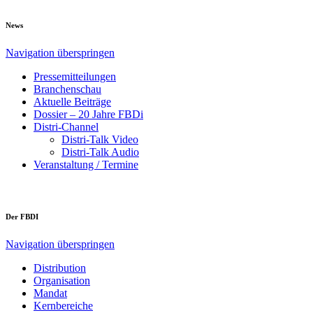
News
Navigation überspringen
Pressemitteilungen
Branchenschau
Aktuelle Beiträge
Dossier – 20 Jahre FBDi
Distri-Channel
Distri-Talk Video
Distri-Talk Audio
Veranstaltung / Termine
Der FBDI
Navigation überspringen
Distribution
Organisation
Mandat
Kernbereiche