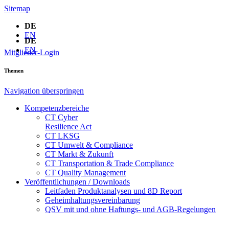
Sitemap
DE
EN
DE
EN
Mitglieder-Login
Themen
Navigation überspringen
Kompetenzbereiche
CT Cyber
Resilience Act
CT LKSG
CT Umwelt & Compliance
CT Markt & Zukunft
CT Transportation & Trade Compliance
CT Quality Management
Veröffentlichungen / Downloads
Leitfaden Produktanalysen und 8D Report
Geheimhaltungsverein­barung
QSV mit und ohne Haftungs- und AGB-Regelungen