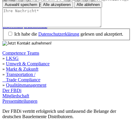
Auswahl speichern
Alle akzeptieren
Alle ablehnen
Pflichtfeld
Ihre Nachricht
*
Impressum
Datenschutz
Impressum
Datenschutz
Ich habe die
Datenschutzerklärung
gelesen und akzeptiert.
Competence Teams
»
LKSG
»
Umwelt & Compliance
»
Markt & Zukunft
»
Transportation /
Trade Compliance
»
Qualitätsmanagement
Der FBDi
Mitgliedschaft
Pressemitteilungen
Der FBDi vertritt erfolgreich und umfassend die Belange der
deutschen Bauelemente Distributoren.