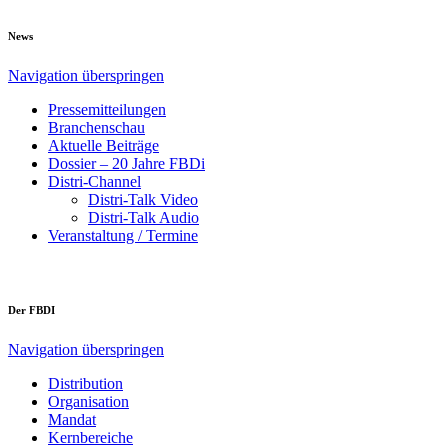
News
Navigation überspringen
Pressemitteilungen
Branchenschau
Aktuelle Beiträge
Dossier – 20 Jahre FBDi
Distri-Channel
Distri-Talk Video
Distri-Talk Audio
Veranstaltung / Termine
Der FBDI
Navigation überspringen
Distribution
Organisation
Mandat
Kernbereiche