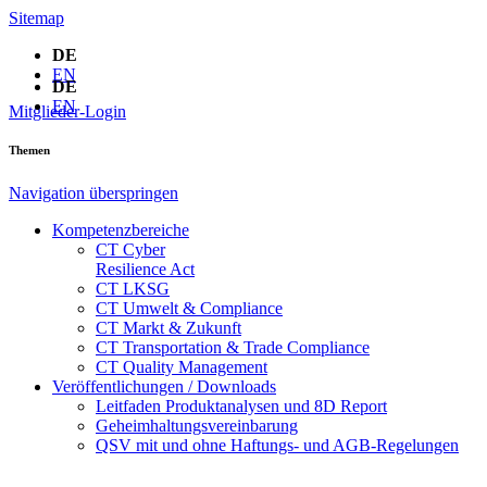
Sitemap
DE
EN
DE
EN
Mitglieder-Login
Themen
Navigation überspringen
Kompetenzbereiche
CT Cyber
Resilience Act
CT LKSG
CT Umwelt & Compliance
CT Markt & Zukunft
CT Transportation & Trade Compliance
CT Quality Management
Veröffentlichungen / Downloads
Leitfaden Produktanalysen und 8D Report
Geheimhaltungsverein­barung
QSV mit und ohne Haftungs- und AGB-Regelungen