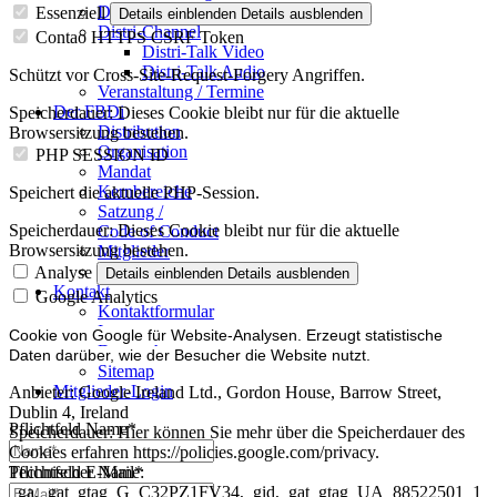
Dossier – 20 Jahre FBDi
Essenziell
Details einblenden
Details ausblenden
Distri-Channel
Contao HTTPS CSRF Token
Distri-Talk Video
Distri-Talk Audio
Schützt vor Cross-Site-Request-Forgery Angriffen.
Veranstaltung / Termine
Der FBDi
Speicherdauer:
Dieses Cookie bleibt nur für die aktuelle
Distribution
Browsersitzung bestehen.
Organisation
PHP SESSION ID
Mandat
Kernbereiche
Speichert die aktuelle PHP-Session.
Satzung /
Speicherdauer:
Dieses Cookie bleibt nur für die aktuelle
Code of Conduct
Browsersitzung bestehen.
Mitglieder
Mitglied werden
Analyse
Details einblenden
Details ausblenden
Kontakt
Google Analytics
Kontaktformular
Impressum
Cookie von Google für Website-Analysen. Erzeugt statistische
Datenschutz
Daten darüber, wie der Besucher die Website nutzt.
Sitemap
Mitglieder-Login
Anbieter:
Google Ireland Ltd., Gordon House, Barrow Street,
Dublin 4, Ireland
Pflichtfeld
Name
*
Speicherdauer:
Hier können Sie mehr über die Speicherdauer des
Cookies erfahren https://policies.google.com/privacy.
Technischer Name:
Pflichtfeld
E-Mail
*
_ga,_gat_gtag_G_C32PZ1FV34,_gid,_gat_gtag_UA_88522501_1