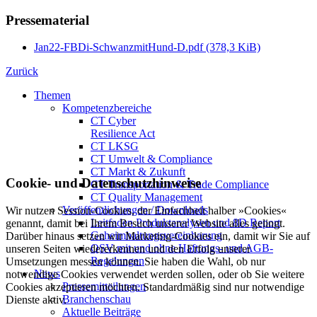
Pressematerial
Jan22-FBDi-SchwanzmitHund-D.pdf
(378,3 KiB)
Zurück
Themen
Kompetenzbereiche
CT Cyber
Resilience Act
CT LKSG
CT Umwelt & Compliance
CT Markt & Zukunft
Cookie- und Datenschutzhinweise
CT Transportation & Trade Compliance
CT Quality Management
Veröffentlichungen / Downloads
Wir nutzen Session-Cookies, der Einfachheit halber »Cookies«
Leitfaden Produktanalysen und 8D Report
genannt, damit bei Ihrem Besuch unserer Website alles gelingt.
Geheimhaltungsverein­barung
Darüber hinaus setzen wir Marketing-Cookies ein, damit wir Sie auf
QSV mit und ohne Haftungs- und AGB-
unseren Seiten wiedererkennen und den Erfolg unserer
Regelungen
Umsetzungen messen können. Sie haben die Wahl, ob nur
News
notwendige Cookies verwendet werden sollen, oder ob Sie weitere
Pressemitteilungen
Cookies akzeptieren möchten. Standardmäßig sind nur notwendige
Branchenschau
Dienste aktiv.
Aktuelle Beiträge