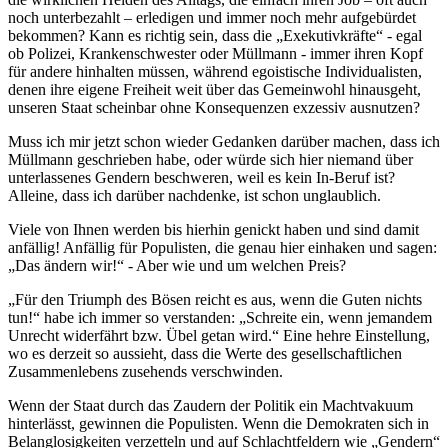
noch unterbezahlt – erledigen und immer noch mehr aufgebürdet
bekommen? Kann es richtig sein, dass die „Exekutivkräfte“ - egal
ob Polizei, Krankenschwester oder Müllmann - immer ihren Kopf
für andere hinhalten müssen, während egoistische Individualisten,
denen ihre eigene Freiheit weit über das Gemeinwohl hinausgeht,
unseren Staat scheinbar ohne Konsequenzen exzessiv ausnutzen?
Muss ich mir jetzt schon wieder Gedanken darüber machen, dass ich
Müllmann geschrieben habe, oder würde sich hier niemand über
unterlassenes Gendern beschweren, weil es kein In-Beruf ist?
Alleine, dass ich darüber nachdenke, ist schon unglaublich.
Viele von Ihnen werden bis hierhin genickt haben und sind damit
anfällig! Anfällig für Populisten, die genau hier einhaken und sagen:
„Das ändern wir!“ - Aber wie und um welchen Preis?
„Für den Triumph des Bösen reicht es aus, wenn die Guten nichts
tun!“ habe ich immer so verstanden: „Schreite ein, wenn jemandem
Unrecht widerfährt bzw. Übel getan wird.“ Eine hehre Einstellung,
wo es derzeit so aussieht, dass die Werte des gesellschaftlichen
Zusammenlebens zusehends verschwinden.
Wenn der Staat durch das Zaudern der Politik ein Machtvakuum
hinterlässt, gewinnen die Populisten. Wenn die Demokraten sich in
Belanglosigkeiten verzetteln und auf Schlachtfeldern wie „Gendern“