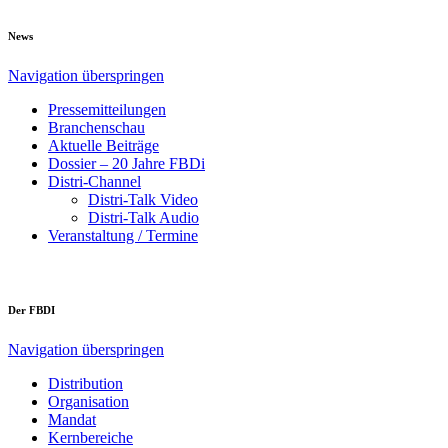
News
Navigation überspringen
Pressemitteilungen
Branchenschau
Aktuelle Beiträge
Dossier – 20 Jahre FBDi
Distri-Channel
Distri-Talk Video
Distri-Talk Audio
Veranstaltung / Termine
Der FBDI
Navigation überspringen
Distribution
Organisation
Mandat
Kernbereiche