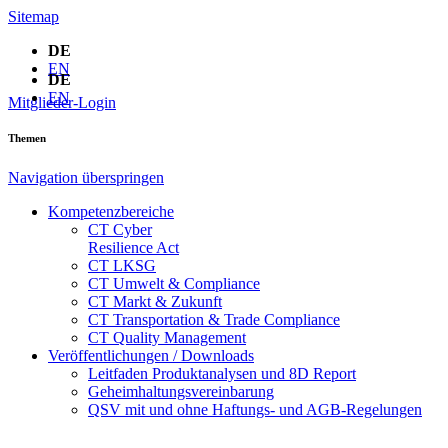
Sitemap
DE
EN
DE
EN
Mitglieder-Login
Themen
Navigation überspringen
Kompetenzbereiche
CT Cyber
Resilience Act
CT LKSG
CT Umwelt & Compliance
CT Markt & Zukunft
CT Transportation & Trade Compliance
CT Quality Management
Veröffentlichungen / Downloads
Leitfaden Produktanalysen und 8D Report
Geheimhaltungsverein­barung
QSV mit und ohne Haftungs- und AGB-Regelungen