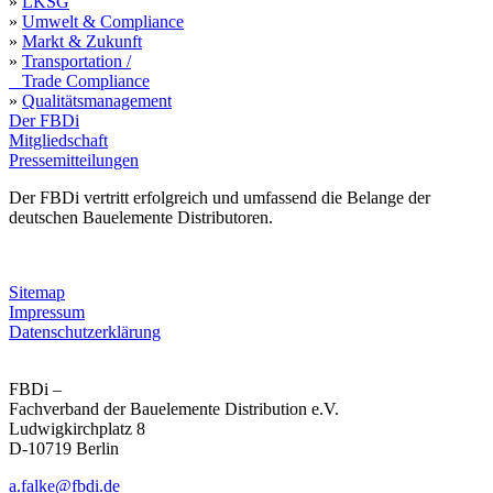
»
LKSG
»
Umwelt & Compliance
»
Markt & Zukunft
»
Transportation /
Trade Compliance
»
Qualitätsmanagement
Der FBDi
Mitgliedschaft
Pressemitteilungen
Der FBDi vertritt erfolgreich und umfassend die Belange der
deutschen Bauelemente Distributoren.
Sitemap
Impressum
Datenschutzerklärung
FBDi –
Fachverband der Bau­ele­mente Distribution e.V.
Ludwigkirchplatz 8
D-10719 Berlin
a.falke@fbdi.de