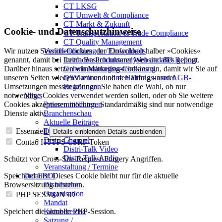
CT LKSG
CT Umwelt & Compliance
CT Markt & Zukunft
Cookie- und Datenschutzhinweise
CT Transportation & Trade Compliance
CT Quality Management
Veröffentlichungen / Downloads
Wir nutzen Session-Cookies, der Einfachheit halber »Cookies«
Leitfaden Produktanalysen und 8D Report
genannt, damit bei Ihrem Besuch unserer Website alles gelingt.
Geheimhaltungsverein­barung
Darüber hinaus setzen wir Marketing-Cookies ein, damit wir Sie auf
QSV mit und ohne Haftungs- und AGB-
unseren Seiten wiedererkennen und den Erfolg unserer
Regelungen
Umsetzungen messen können. Sie haben die Wahl, ob nur
News
notwendige Cookies verwendet werden sollen, oder ob Sie weitere
Pressemitteilungen
Cookies akzeptieren möchten. Standardmäßig sind nur notwendige
Branchenschau
Dienste aktiv.
Aktuelle Beiträge
Dossier – 20 Jahre FBDi
Essenziell
Details einblenden
Details ausblenden
Distri-Channel
Contao HTTPS CSRF Token
Distri-Talk Video
Distri-Talk Audio
Schützt vor Cross-Site-Request-Forgery Angriffen.
Veranstaltung / Termine
Der FBDi
Speicherdauer:
Dieses Cookie bleibt nur für die aktuelle
Distribution
Browsersitzung bestehen.
Organisation
PHP SESSION ID
Mandat
Kernbereiche
Speichert die aktuelle PHP-Session.
Satzung /