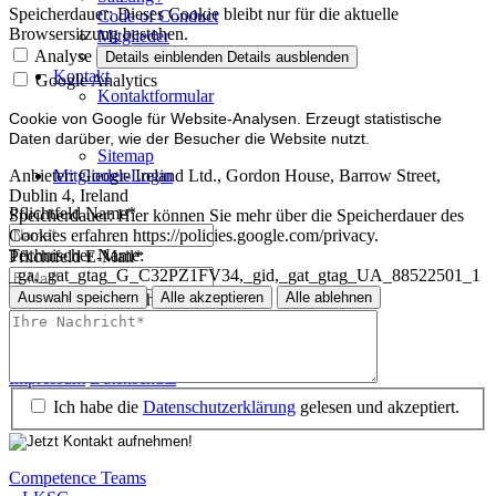
Speicherdauer:
Dieses Cookie bleibt nur für die aktuelle
Code of Conduct
Browsersitzung bestehen.
Mitglieder
Mitglied werden
Analyse
Details einblenden
Details ausblenden
Kontakt
Google Analytics
Kontaktformular
Impressum
Cookie von Google für Website-Analysen. Erzeugt statistische
Datenschutz
Daten darüber, wie der Besucher die Website nutzt.
Sitemap
Mitglieder-Login
Anbieter:
Google Ireland Ltd., Gordon House, Barrow Street,
Dublin 4, Ireland
Pflichtfeld
Name
*
Speicherdauer:
Hier können Sie mehr über die Speicherdauer des
Cookies erfahren https://policies.google.com/privacy.
Technischer Name:
Pflichtfeld
E-Mail
*
_ga,_gat_gtag_G_C32PZ1FV34,_gid,_gat_gtag_UA_88522501_1
Auswahl speichern
Alle akzeptieren
Alle ablehnen
Pflichtfeld
Ihre Nachricht
*
Impressum
Datenschutz
Impressum
Datenschutz
Ich habe die
Datenschutzerklärung
gelesen und akzeptiert.
Competence Teams