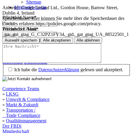
Sitemap
Mitglieder-Login
Anbieter:
Google Ireland Ltd., Gordon House, Barrow Street,
Dublin 4, Ireland
Pflichtfeld
Name
*
Speicherdauer:
Hier können Sie mehr über die Speicherdauer des
Cookies erfahren https://policies.google.com/privacy.
Technischer Name:
Pflichtfeld
E-Mail
*
_ga,_gat_gtag_G_C32PZ1FV34,_gid,_gat_gtag_UA_88522501_1
Auswahl speichern
Alle akzeptieren
Alle ablehnen
Pflichtfeld
Ihre Nachricht
*
Impressum
Datenschutz
Impressum
Datenschutz
Ich habe die
Datenschutzerklärung
gelesen und akzeptiert.
Competence Teams
»
LKSG
»
Umwelt & Compliance
»
Markt & Zukunft
»
Transportation /
Trade Compliance
»
Qualitätsmanagement
Der FBDi
Mitgliedschaft