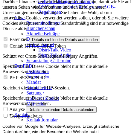
Geheimhaltungsverein­barung
Darüber hinaus setzen wir Marketing-Cookies ein, damit wir Sie auf
QSV mit und ohne Haftungs- und AGB-
unseren Seiten wiedererkennen und den Erfolg unserer
Regelungen
Umsetzungen messen können. Sie haben die Wahl, ob nur
News
notwendige Cookies verwendet werden sollen, oder ob Sie weitere
Pressemitteilungen
Cookies akzeptieren möchten. Standardmäßig sind nur notwendige
Branchenschau
Dienste aktiv.
Aktuelle Beiträge
Dossier – 20 Jahre FBDi
Essenziell
Details einblenden
Details ausblenden
Distri-Channel
Contao HTTPS CSRF Token
Distri-Talk Video
Distri-Talk Audio
Schützt vor Cross-Site-Request-Forgery Angriffen.
Veranstaltung / Termine
Der FBDi
Speicherdauer:
Dieses Cookie bleibt nur für die aktuelle
Distribution
Browsersitzung bestehen.
Organisation
PHP SESSION ID
Mandat
Kernbereiche
Speichert die aktuelle PHP-Session.
Satzung /
Speicherdauer:
Dieses Cookie bleibt nur für die aktuelle
Code of Conduct
Browsersitzung bestehen.
Mitglieder
Mitglied werden
Analyse
Details einblenden
Details ausblenden
Kontakt
Google Analytics
Kontaktformular
Impressum
Cookie von Google für Website-Analysen. Erzeugt statistische
Datenschutz
Daten darüber, wie der Besucher die Website nutzt.