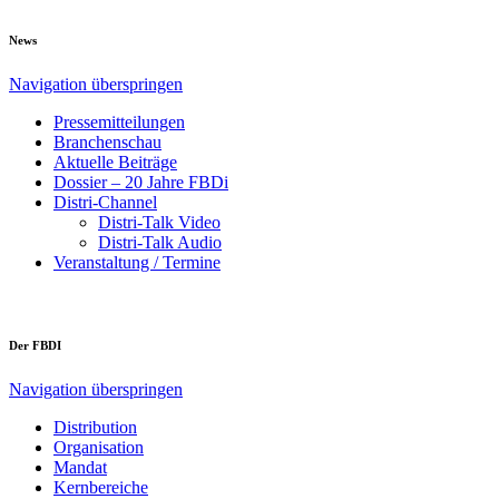
News
Navigation überspringen
Pressemitteilungen
Branchenschau
Aktuelle Beiträge
Dossier – 20 Jahre FBDi
Distri-Channel
Distri-Talk Video
Distri-Talk Audio
Veranstaltung / Termine
Der FBDI
Navigation überspringen
Distribution
Organisation
Mandat
Kernbereiche