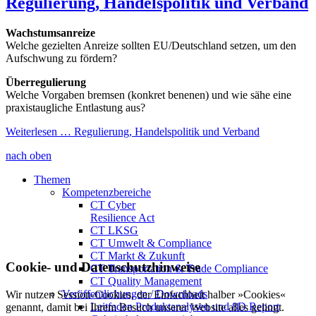
Regulierung, Handelspolitik und Verband
Wachstumsanreize
Welche gezielten Anreize sollten EU/Deutschland setzen, um den
Aufschwung zu fördern?
Überregulierung
Welche Vorgaben bremsen (konkret benenen) und wie sähe eine
praxistaugliche Entlastung aus?
Weiterlesen …
Regulierung, Handelspolitik und Verband
nach oben
Themen
Kompetenzbereiche
CT Cyber
Resilience Act
CT LKSG
CT Umwelt & Compliance
CT Markt & Zukunft
Cookie- und Datenschutzhinweise
CT Transportation & Trade Compliance
CT Quality Management
Veröffentlichungen / Downloads
Wir nutzen Session-Cookies, der Einfachheit halber »Cookies«
Leitfaden Produktanalysen und 8D Report
genannt, damit bei Ihrem Besuch unserer Website alles gelingt.