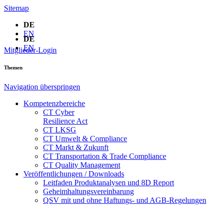
Sitemap
DE
EN
DE
EN
Mitglieder-Login
Themen
Navigation überspringen
Kompetenzbereiche
CT Cyber
Resilience Act
CT LKSG
CT Umwelt & Compliance
CT Markt & Zukunft
CT Transportation & Trade Compliance
CT Quality Management
Veröffentlichungen / Downloads
Leitfaden Produktanalysen und 8D Report
Geheimhaltungsverein­barung
QSV mit und ohne Haftungs- und AGB-Regelungen