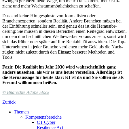
zwin­gen ge­ra­dezu neue Wege, um mehr Trans­pa­renz, mehr Effi­
zienz und mehr Wachs­tums­mög­lich­keiten zu schaffen.
Das sind keine Hirngespinste von Journalisten oder
Branchenexperten, sondern Realität. Andere Bran­chen mögen bei
der Einführung schneller sein, und genau das ist die He­raus­for­
derung: Sie müssen in diesen Bereichen einen Reife­grad ent­wickeln,
um dem durch­schnitt­li­chen Wettbewerber voraus zu sein, sonst wird
sich das früher oder später auf Ihre Ren­ta­bi­li­tät auswirken. Die Top-
Unter­neh­men in jeder Branche verdienen mehr Geld als die Nach­
zügler, nicht zuletzt durch den Einsatz besserer Methoden und
Tools.
Fazit: Die Realität im Jahr 2030 wird wahr­schein­lich ganz
anders aussehen, als wir es uns heute vorstellen. Allerdings ist
die Kern­aus­sage für heute klar: KI ist da und Sie sollten sie als
Freund willkommen heißen.
©
Bildrechte
Adobe Stock
Zurück
Themen
Kompetenzbereiche
CT Cyber
Resilience Act