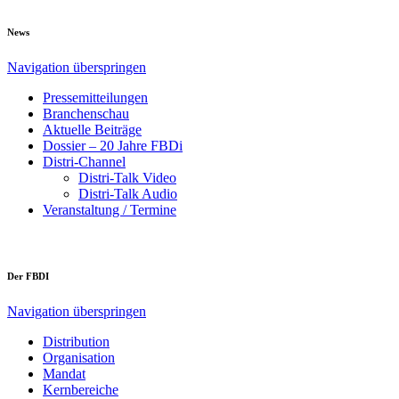
News
Navigation überspringen
Pressemitteilungen
Branchenschau
Aktuelle Beiträge
Dossier – 20 Jahre FBDi
Distri-Channel
Distri-Talk Video
Distri-Talk Audio
Veranstaltung / Termine
Der FBDI
Navigation überspringen
Distribution
Organisation
Mandat
Kernbereiche