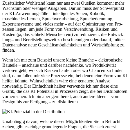
Zusätzlicher Wohlstand kann nur aus zwei Quellen kommen: mehr
Wachstum oder we­ni­ger Ausgaben. Darum muss der Schwerpunkt
der KI-An­wen­dungs­fälle – intelligentes Sehen, Robotik,
maschinelles Lernen, Sprach­ver­ar­bei­tung, Sprach­er­ken­nung,
Expertensysteme und vieles mehr – auf der Opti­mie­rung von Pro­
zes­sen liegen, um jede Form von Ver­schwen­dung, Risiken und
Kosten (ja, das schließt Menschen ein) zu reduzieren, die Ent­wick­
lungs- und Be­reit­stel­lungs­zeit zu beschleunigen oder darauf, mittels
Datenanalyse neue Ge­schäfts­mög­lich­keiten und Wert­schöp­fung zu
finden.
Wenn ich mir zum Beispiel unsere kleine Branche – elektronische
Bauteile – anschaue und darüber nach­denke, wo Pro­duk­ti­vität
verloren geht, wo sich Risiken häufen oder wo Chancen zu finden
sind, dann fallen mir viele Prozesse ein, bei denen eine Form von KI
helfen könnte. Wahrscheinlich wäre eine genauere Analyse
notwendig. Der Einfachheit halber verwende ich nur diese eine
Grafik, die das KI-Po­ten­zial in Prozessen zeigt, die bei Distributoren
vorherrschen. Ich bin aber gern bereit, auch andere Ideen – vom
Design bis zur Fertigung – zu dis­ku­tieren.
Unabhängig davon, welche dieser Mög­lich­kei­ten Sie in Betracht
ziehen, gibt es einige grund­le­gende Fragen, die Sie sich zuerst