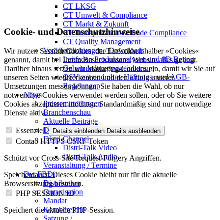
CT LKSG
CT Umwelt & Compliance
CT Markt & Zukunft
Cookie- und Datenschutzhinweise
CT Transportation & Trade Compliance
CT Quality Management
Veröffentlichungen / Downloads
Wir nutzen Session-Cookies, der Einfachheit halber »Cookies«
Leitfaden Produktanalysen und 8D Report
genannt, damit bei Ihrem Besuch unserer Website alles gelingt.
Geheimhaltungsverein­barung
Darüber hinaus setzen wir Marketing-Cookies ein, damit wir Sie auf
QSV mit und ohne Haftungs- und AGB-
unseren Seiten wiedererkennen und den Erfolg unserer
Regelungen
Umsetzungen messen können. Sie haben die Wahl, ob nur
News
notwendige Cookies verwendet werden sollen, oder ob Sie weitere
Pressemitteilungen
Cookies akzeptieren möchten. Standardmäßig sind nur notwendige
Branchenschau
Dienste aktiv.
Aktuelle Beiträge
Dossier – 20 Jahre FBDi
Essenziell
Details einblenden
Details ausblenden
Distri-Channel
Contao HTTPS CSRF Token
Distri-Talk Video
Distri-Talk Audio
Schützt vor Cross-Site-Request-Forgery Angriffen.
Veranstaltung / Termine
Der FBDi
Speicherdauer:
Dieses Cookie bleibt nur für die aktuelle
Distribution
Browsersitzung bestehen.
Organisation
PHP SESSION ID
Mandat
Kernbereiche
Speichert die aktuelle PHP-Session.
Satzung /