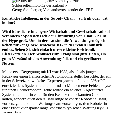
Georg Steinberger, Vorstandsvorsitzender des FBDi
Künstliche Intelligenz in der Supply Chain – zu früh oder just
in time?
Wird künstliche Intelligenz Wirtschaft und Ge­sell­schaft radikal
verändern? Spätestens seit der Einführung von Chat GPT ist
der Hype groß. Und in der Tat sind die An­wen­dungs­mög­lich­
keiten für »enge bzw. schwa­che KI« in der realen Industrie
endlos. Sehen Sie sich einfach unsere kleine Elektronik-
Lieferkette an. Der Schlüssel zum Erfolg sind gute Daten, ein
gutes Verständnis des Anwendungsfalls und ein greif­barer
Nutzen.
Meine erste Begegnung mit KI war 1988, als ich als junger
Redakteur einen französischen Auto­mo­bil­her­steller besuchte, der ein
in der Schweiz ent­wickel­tes Expertensystem auf einem 286er PC
einsetzte. Das System lieferte in rund 15 Minuten eine Fehleranalyse
für einen Lackierroboter. Heute würde ein solches KI-gestütztes
System nicht nur in einer für den Benutzer unbekannten Cloud
laufen, sondern auch den Ausfall lange bevor der Roboter ausfällt,
vorhersagen, und dem War­tungs­team vorschlagen, den Roboter in
einer Pro­duk­tions­pause lange vor einem typischen War­tungs­zy­klus
zu reparieren.