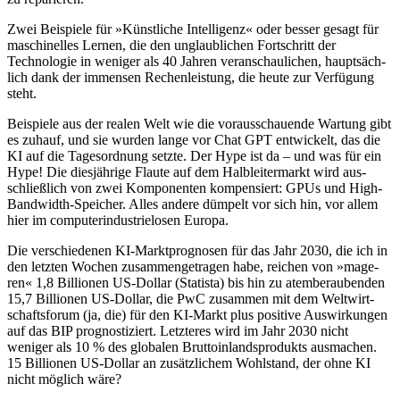
Zwei Beispiele für »Künstliche Intelligenz« oder besser gesagt für
maschinelles Lernen, die den un­glaub­li­chen Fortschritt der
Technologie in we­niger als 40 Jahren veranschaulichen, haupt­säch­
lich dank der im­men­sen Rechen­leis­tung, die heute zur Verfügung
steht.
Beispiele aus der realen Welt wie die vo­raus­schau­ende Wartung gibt
es zuhauf, und sie wurden lange vor Chat GPT entwickelt, das die
KI auf die Tages­ordnung setzte. Der Hype ist da – und was für ein
Hype! Die diesjährige Flaute auf dem Halb­leiter­markt wird aus­
schließ­lich von zwei Komponenten kom­pen­siert: GPUs und High-
Band­width-Speicher. Alles andere düm­pelt vor sich hin, vor allem
hier im com­pu­ter­in­dus­trie­losen Europa.
Die verschiedenen KI-Marktprognosen für das Jahr 2030, die ich in
den letzten Wochen zu­sam­men­ge­tragen habe, reichen von »ma­ge­
ren« 1,8 Billionen US-Dollar (Statista) bis hin zu atemberaubenden
15,7 Billionen US-Dollar, die PwC zusammen mit dem Welt­wirt­
schafts­fo­rum (ja, die) für den KI-Markt plus positive Auswirkungen
auf das BIP prog­nos­ti­ziert. Letzteres wird im Jahr 2030 nicht
weniger als 10 % des globalen Bruttoinlandsprodukts aus­ma­chen.
15 Billionen US-Dollar an zu­sätz­li­chem Wohl­stand, der ohne KI
nicht möglich wäre?