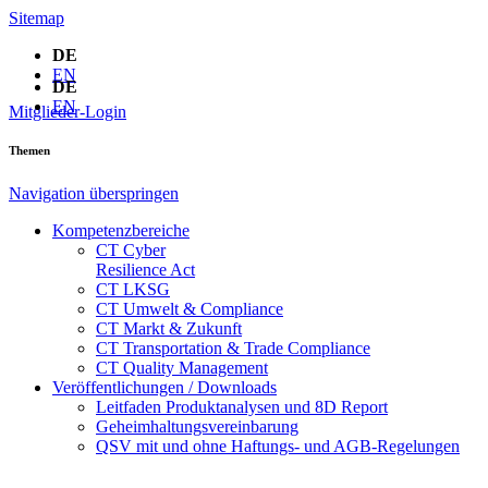
Sitemap
DE
EN
DE
EN
Mitglieder-Login
Themen
Navigation überspringen
Kompetenzbereiche
CT Cyber
Resilience Act
CT LKSG
CT Umwelt & Compliance
CT Markt & Zukunft
CT Transportation & Trade Compliance
CT Quality Management
Veröffentlichungen / Downloads
Leitfaden Produktanalysen und 8D Report
Geheimhaltungsverein­barung
QSV mit und ohne Haftungs- und AGB-Regelungen