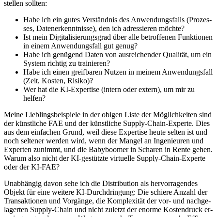
stellen sollten:
Habe ich ein gutes Verständnis des An­wen­dungs­falls (Pro­zes­
ses, Daten­er­kennt­nisse), den ich adressieren möchte?
Ist mein Digitalisierungsgrad über alle be­trof­fe­nen Funk­tio­nen
in einem An­wen­dungs­fall gut genug?
Habe ich genügend Daten von aus­rei­chen­der Qualität, um ein
System richtig zu trainieren?
Habe ich einen greifbaren Nutzen in meinem Anwendungsfall
(Zeit, Kosten, Risiko)?
Wer hat die KI-Expertise (intern oder extern), um mir zu
helfen?
Meine Lieblingsbeispiele in der obigen Liste der Möglichkeiten sind
der künstliche FAE und der künstliche Supply-Chain-Experte. Dies
aus dem einfachen Grund, weil diese Expertise heute selten ist und
noch seltener werden wird, wenn der Mangel an Ingenieuren und
Experten zunimmt, und die Babyboomer in Scharen in Rente gehen.
Warum also nicht der KI-gestützte virtuelle Supply-Chain-Experte
oder der KI-FAE?
Unabhängig davon sehe ich die Distribution als her­vor­ra­gen­des
Objekt für eine weitere KI-Durch­dringung: Die schiere Anzahl der
Trans­ak­tionen und Vorgänge, die Kom­plexi­tät der vor- und nach­ge­
la­gerten Supply-Chain und nicht zuletzt der enorme Kostendruck er­