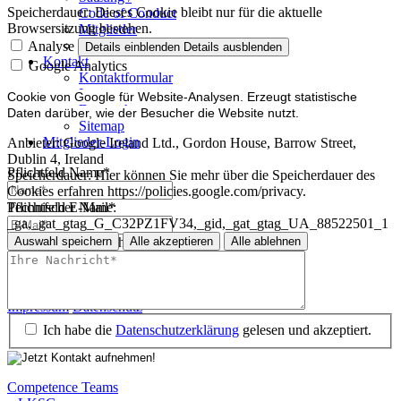
Speicherdauer:
Dieses Cookie bleibt nur für die aktuelle
Code of Conduct
Browsersitzung bestehen.
Mitglieder
Mitglied werden
Analyse
Details einblenden
Details ausblenden
Kontakt
Google Analytics
Kontaktformular
Impressum
Cookie von Google für Website-Analysen. Erzeugt statistische
Datenschutz
Daten darüber, wie der Besucher die Website nutzt.
Sitemap
Mitglieder-Login
Anbieter:
Google Ireland Ltd., Gordon House, Barrow Street,
Dublin 4, Ireland
Pflichtfeld
Name
*
Speicherdauer:
Hier können Sie mehr über die Speicherdauer des
Cookies erfahren https://policies.google.com/privacy.
Technischer Name:
Pflichtfeld
E-Mail
*
_ga,_gat_gtag_G_C32PZ1FV34,_gid,_gat_gtag_UA_88522501_1
Auswahl speichern
Alle akzeptieren
Alle ablehnen
Pflichtfeld
Ihre Nachricht
*
Impressum
Datenschutz
Impressum
Datenschutz
Ich habe die
Datenschutzerklärung
gelesen und akzeptiert.
Competence Teams