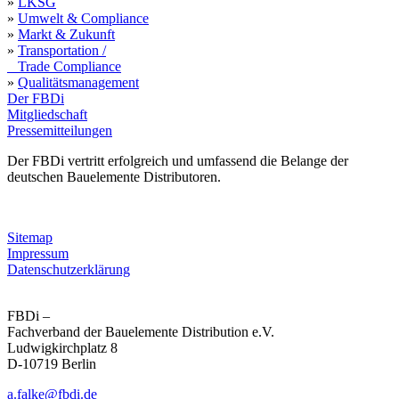
»
LKSG
»
Umwelt & Compliance
»
Markt & Zukunft
»
Transportation /
Trade Compliance
»
Qualitätsmanagement
Der FBDi
Mitgliedschaft
Pressemitteilungen
Der FBDi vertritt erfolgreich und umfassend die Belange der
deutschen Bauelemente Distributoren.
Sitemap
Impressum
Datenschutzerklärung
FBDi –
Fachverband der Bau­ele­mente Distribution e.V.
Ludwigkirchplatz 8
D-10719 Berlin
a.falke@fbdi.de